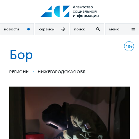
Перейти
к
содержанию
новости
сервисы
поиск
меню
18+
Бор
·
РЕГИОНЫ
НИЖЕГОРОДСКАЯ ОБЛ.