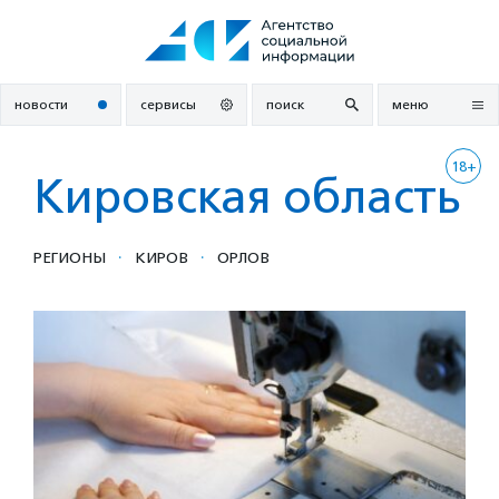
Перейти
к
содержанию
новости
сервисы
поиск
меню
18+
Кировская область
·
·
РЕГИОНЫ
КИРОВ
ОРЛОВ