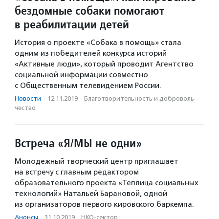
бездомные собаки помогают
в реабилитации детей
История о проекте «Собака в помощь» стала
одним из победителей конкурса историй
«Активные люди», который проводит Агентство
социальной информации совместно
с Общественным телевидением России.
Новости
·
12.11.2019
·
Благотвори­тель­ность и доброволь­
чест­во
Встреча «Я/МЫ не одни»
Молодежный творческий центр приглашает
на встречу с главным редактором
образовательного проекта «Теплица социальных
технологий» Натальей Барановой, одной
из организаторов первого кировского баркемпа.
Анонсы
·
31.10.2019
·
НКО-сектор