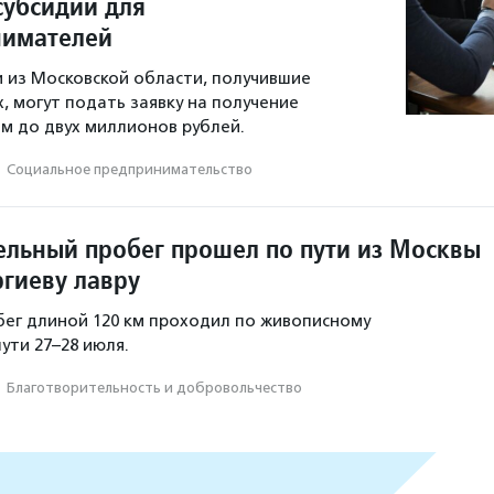
субсидии для
нимателей
 из Московской области, получившие
, могут подать заявку на получение
м до двух миллионов рублей.
·
Социальное предпри­нима­тель­ство
ельный пробег прошел по пути из Москвы
ргиеву лавру
ег длиной 120 км проходил по живописному
ути 27–28 июля.
·
Благотвори­тель­ность и доброволь­чест­во