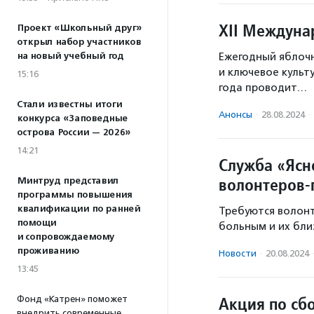
XII Междуна
Проект «Школьный друг»
открыл набор участников
на новый учебный год
Ежегодный яблочн
и ключевое культ
15:16
года проводит…
Стали известны итоги
Анонсы
·
28.08.2024
·
конкурса «Заповедные
острова России — 2026»
14:21
Служба «Ясно
волонтеров-
Минтруд представил
программы повышения
квалификации по ранней
Требуются волонт
помощи
больным и их близ
и сопровождаемому
проживанию
Новости
·
20.08.2024
13:45
Акция по сб
Фонд «Катрен» поможет
внедрить современные