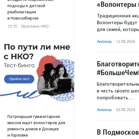
«Волонтеры 
подходы к детской
реабилитации
Традиционная акц
в Новосибирске
Волонтеры будут 
13:15
·
Прислано НКО
для семей, кото
Анонсы
·
12.08.2024
·
Благотворит
#БольшеЧе
Благотворительн
в честь своего ш
попробовать…
Анонсы
·
02.08.2024
·
Патриаршая гуманитарная
миссия ищет волонтеров для
ремонта домов в Донецке
В Подмосков
и Горловке