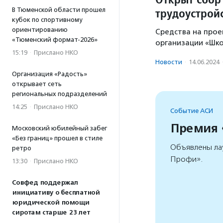
трудоустрой
В Тюменской области прошел
кубок по спортивному
ориентированию
Средства на прое
«Тюменский формат-2026»
организации «Шко
15:19
·
Прислано НКО
Новости
·
14.06.2024
Организация «Радость»
открывает сеть
региональных подразделений
14:25
·
Прислано НКО
Событие АСИ
Премия
Московский юбилейный забег
«Без границ» прошел в стиле
Объявлены ла
ретро
Профи».
13:30
·
Прислано НКО
Совфед поддержал
инициативу о бесплатной
юридической помощи
сиротам старше 23 лет