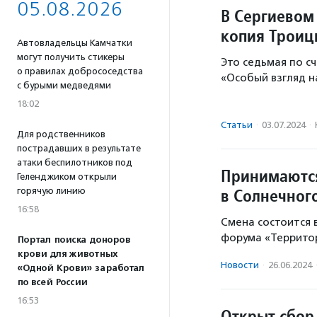
05.08.2026
В Сергиевом
копия Троиц
Автовладельцы Камчатки
могут получить стикеры
Это седьмая по с
о правилах добрососедства
«Особый взгляд н
с бурыми медведями
18:02
Статьи
·
03.07.2024
·
Для родственников
пострадавших в результате
атаки беспилотников под
Принимаются
Геленджиком открыли
в Солнечног
горячую линию
16:58
Смена состоится 
форума «Террито
Портал поиска доноров
крови для животных
Новости
·
26.06.2024
«Одной Крови» заработал
по всей России
16:53
Открыт сбор 