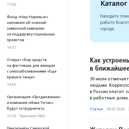
Каталог
17:00
Находите помо
Фонд «Наш Норильск»
работе благо
напомнил об осенней
городе.
заявочной кампании
на поддержку социальных
проектов
16:31
Как устроен
Открыт сбор средств
на фестиваль для женщин
в ближайшее
с онкозаболеваниями «Еще
краше в танце»
30 июля отмечает
14:50
людьми. Корреспо
в России платит 
Организация «Продвижение»
в работные дома.
и компания «Инва-Титан»
будут сотрудничать
Статьи
·
30.07.2024
·
13:30
·
Прислано НКО
Пенсионеры Самарской