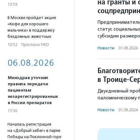
на гранты и 
12:59
соцпредпри
В Москве пройдет акция
Предприниматели
«Кофе для хорошего
статус социальных
мальчика» в поддержку
субсидии размеро
бездомных животных
10:52
·
Прислано НКО
Новости
·
01.08.2024
06.08.2026
Благотворит
в Троице-Се
Минздрав уточнил
правила передачи
пациентам
Двухдневный проб
незарегистрированных
паломническому п
в России препаратов
Новости
·
01.08.2024
17:30
Началась регистрация
на «Добрый забег» в парке
Победы на Поклонной горе