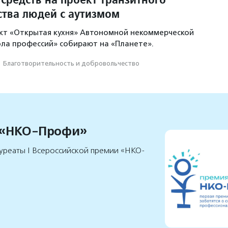
ства людей с аутизмом
кт «Открытая кухня» Автономной некоммерческой
ла профессий» собирают на «Планете».
·
Благотвори­тель­ность и доброволь­чест­во
 «НКО-Профи»
уреаты I Всероссийской премии «НКО-