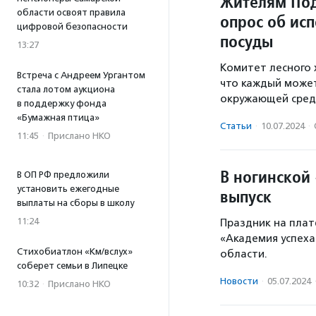
Жителям Под
области освоят правила
опрос об ис
цифровой безопасности
посуды
13:27
Комитет лесного 
Встреча с Андреем Ургантом
что каждый может
стала лотом аукциона
окружающей сред
в поддержку фонда
«Бумажная птица»
Статьи
·
10.07.2024
·
11:45
·
Прислано НКО
В ногинской
В ОП РФ предложили
установить ежегодные
выпуск
выплаты на сборы в школу
11:24
Праздник на плат
«Академия успеха
Стихобиатлон «Км/вслух»
области.
соберет семьи в Липецке
Новости
·
05.07.2024
10:32
·
Прислано НКО