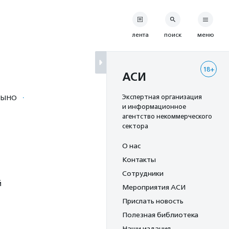
лента
поиск
меню
18+
АСИ
·
Экспертная организация
ЦЫНО
и информационное
агентство некоммерческого
сектора
О нас
Контакты
Сотрудники
й
Мероприятия АСИ
Прислать новость
Полезная библиотека
Наши издания