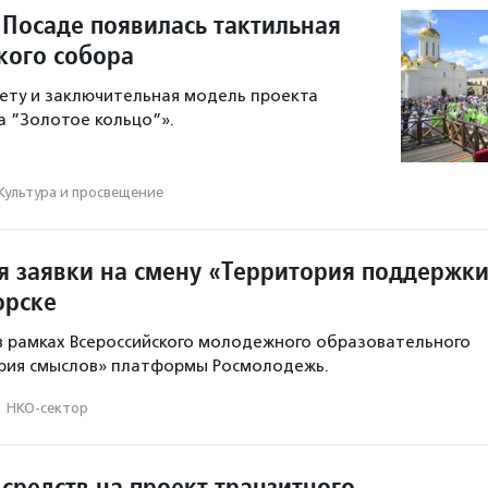
 Посаде появилась тактильная
кого собора
чету и заключительная модель проекта
а ”Золотое кольцо”».
Культура и просвещение
 заявки на смену «Территория поддержк
орске
в рамках Всероссийского молодежного образовательного
рия смыслов» платформы Росмолодежь.
·
НКО-сектор
средств на проект транзитного