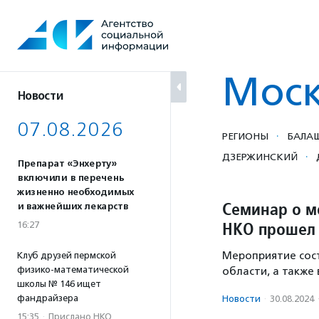
Перейти
к
содержанию
Моск
Новости
07.08.2026
·
РЕГИОНЫ
БАЛА
·
ДЗЕРЖИНСКИЙ
Препарат «Энхерту»
включили в перечень
жизненно необходимых
Семинар о м
и важнейших лекарств
НКО прошел 
16:27
Мероприятие сос
Клуб друзей пермской
физико-математической
области, а также
школы № 146 ищет
фандрайзера
Новости
·
30.08.2024
15:35
·
Прислано НКО