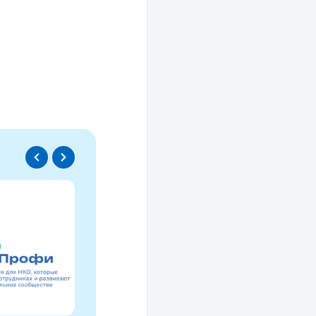
Спецпроект
Проводники социаль
изменений
Это ресурс, созданный для осмысле
НКО за 30 лет и размышлений об об