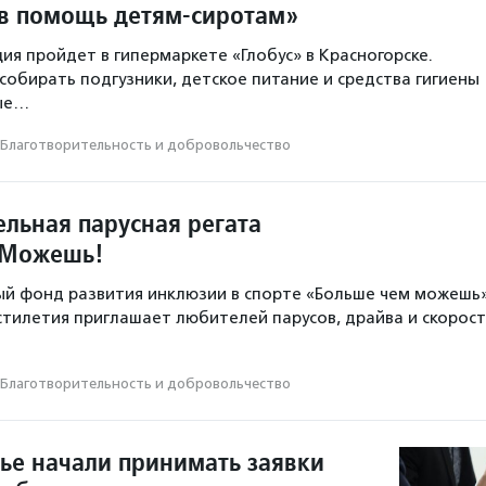
в помощь детям-сиротам»
ия пройдет в гипермаркете «Глобус» в Красногорске.
собирать подгузники, детское питание и средства гигиены
рые…
Благотвори­тель­ность и доброволь­чест­во
ельная парусная регата
мМожешь!
ый фонд развития инклюзии в спорте «Больше чем можешь
естилетия приглашает любителей парусов, драйва и скорос
Благотвори­тель­ность и доброволь­чест­во
ье начали принимать заявки