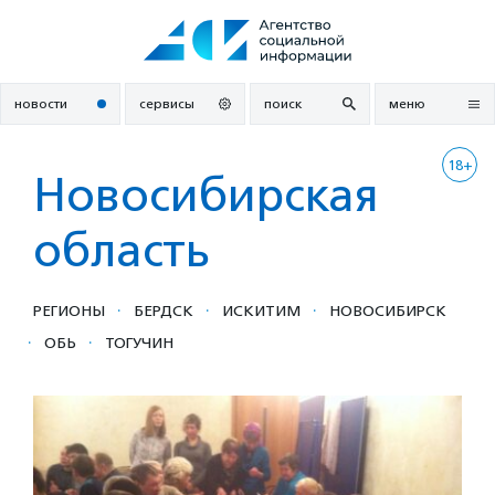
Перейти
к
содержанию
новости
сервисы
поиск
меню
18+
Новосибирская
область
·
·
·
РЕГИОНЫ
БЕРДСК
ИСКИТИМ
НОВОСИБИРСК
·
·
ОБЬ
ТОГУЧИН