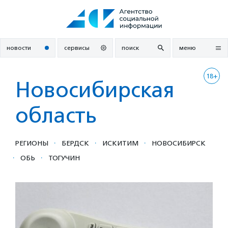
Перейти
к
содержанию
новости
сервисы
поиск
меню
18+
Новосибирская
область
·
·
·
РЕГИОНЫ
БЕРДСК
ИСКИТИМ
НОВОСИБИРСК
·
·
ОБЬ
ТОГУЧИН