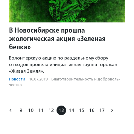
В Новосибирске прошла
экологическая акция «Зеленая
белка»
Волонтерскую акцию по раздельному сбору
отходов провела инициативная группа горожан
«Живая Земля».
Новости
·
16.07.2019
·
Благотвори­тель­ность и доброволь­
чест­во
9
10
11
12
13
14
15
16
17