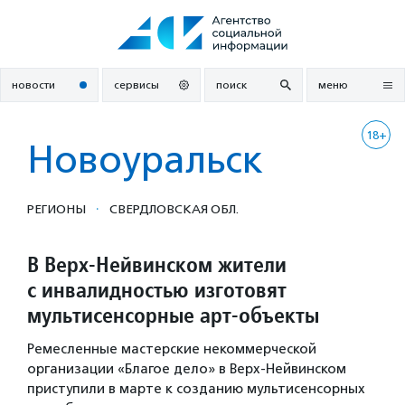
Перейти
к
содержанию
новости
сервисы
поиск
меню
18+
Новоуральск
·
РЕГИОНЫ
СВЕРДЛОВСКАЯ ОБЛ.
В Верх-Нейвинском жители
с инвалидностью изготовят
мультисенсорные арт-объекты
Ремесленные мастерские некоммерческой
организации «Благое дело» в Верх-Нейвинском
приступили в марте к созданию мультисенсорных