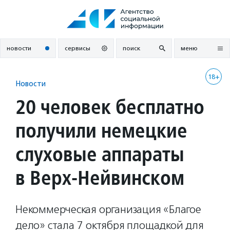
Перейти
к
содержанию
новости
сервисы
поиск
меню
18+
Новости
20 человек бесплатно
получили немецкие
слуховые аппараты
в Верх-Нейвинском
Некоммерческая организация «Благое
дело» стала 7 октября площадкой для