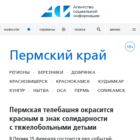
Перейти
к
содержанию
новости
сервисы
поиск
меню
18+
Пермский край
·
·
·
РЕГИОНЫ
БЕРЕЗНИКИ
ДОБРЯНКА
·
·
·
КРАСНОВИШЕРСК
КРАСНОКАМСК
КУДЫМКАР
·
·
·
·
КУНГУР
НЫТВА
ОСА
ПЕРМЬ
СОЛИКАМСК
Пермская телебашня окрасится
красным в знак солидарности
с тяжелобольными детьми
В Перми 15 февраля состоится ряд событий,