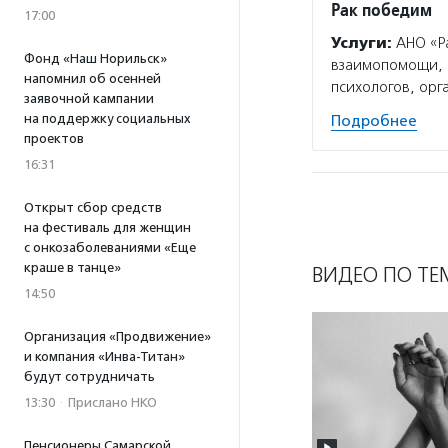
Рак победим
17:00
Услуги:
АНО «Ра
Фонд «Наш Норильск»
взаимопомощи, п
напомнил об осенней
психологов, орг
заявочной кампании
на поддержку социальных
Подробнее
проектов
16:31
Открыт сбор средств
на фестиваль для женщин
с онкозаболеваниями «Еще
краше в танце»
ВИДЕО ПО ТЕ
14:50
Организация «Продвижение»
и компания «Инва-Титан»
будут сотрудничать
13:30
·
Прислано НКО
Пенсионеры Самарской