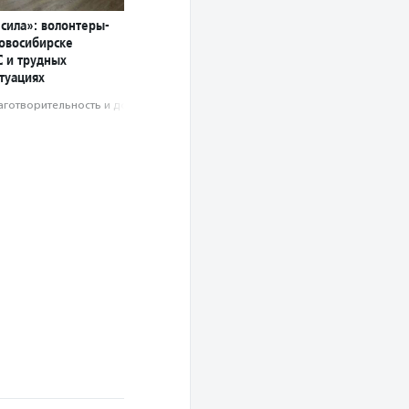
сила»: волонтеры-
Новосибирске
С и трудных
туациях
аготвори­тель­ность и доброволь­чест­во