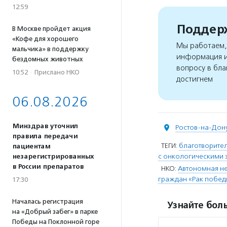
12:59
Поддерж
В Москве пройдет акция
«Кофе для хорошего
Мы работаем, 
мальчика» в поддержку
информация и
бездомных животных
вопросу в бла
10:52
·
Прислано НКО
достигнем
06.08.2026
Минздрав уточнил
Ростов-на-Дон
правила передачи
ТЕГИ:
благотворите
пациентам
с онкологическими
незарегистрированных
в России препаратов
НКО:
Автономная не
граждан «Рак побе
17:30
Началась регистрация
Узнайте боль
на «Добрый забег» в парке
Победы на Поклонной горе