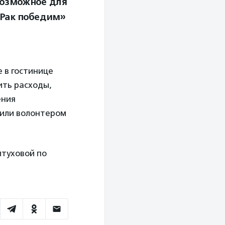
возможное для
«Рак победим»
 в гостинице
ить расходы,
ения
 или волонтером
лтуховой по