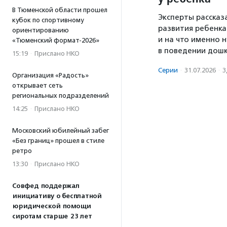
В Тюменской области прошел
Эксперты рассказ
кубок по спортивному
развития ребенка
ориентированию
и на что именно
«Тюменский формат-2026»
в поведении дошк
15:19
·
Прислано НКО
Серии
·
31.07.2026
·
З
Организация «Радость»
открывает сеть
региональных подразделений
14:25
·
Прислано НКО
Московский юбилейный забег
«Без границ» прошел в стиле
ретро
13:30
·
Прислано НКО
Совфед поддержал
инициативу о бесплатной
юридической помощи
сиротам старше 23 лет