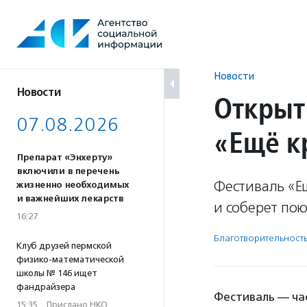
Перейти
к
содержанию
Новости
Новости
Открыт
07.08.2026
«Ещё к
Препарат «Энхерту»
включили в перечень
Фестиваль «Ещ
жизненно необходимых
и важнейших лекарств
и соберет по
16:27
Благотвори­тель­ност
Клуб друзей пермской
физико-математической
школы № 146 ищет
фандрайзера
Фестиваль — ча
15:35
·
Прислано НКО