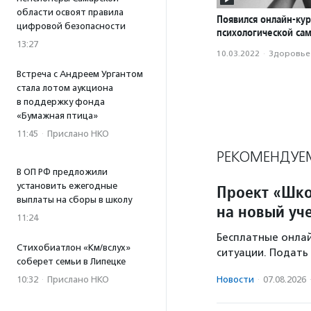
области освоят правила
Появился онлайн-кур
цифровой безопасности
психологической с
13:27
10.03.2022
·
Здоровье
Встреча с Андреем Ургантом
стала лотом аукциона
в поддержку фонда
«Бумажная птица»
11:45
·
Прислано НКО
РЕКОМЕНДУЕ
В ОП РФ предложили
установить ежегодные
Проект «Шко
выплаты на сборы в школу
на новый уч
11:24
Бесплатные онлай
Стихобиатлон «Км/вслух»
ситуации. Подать 
соберет семьи в Липецке
10:32
·
Прислано НКО
Новости
·
07.08.2026