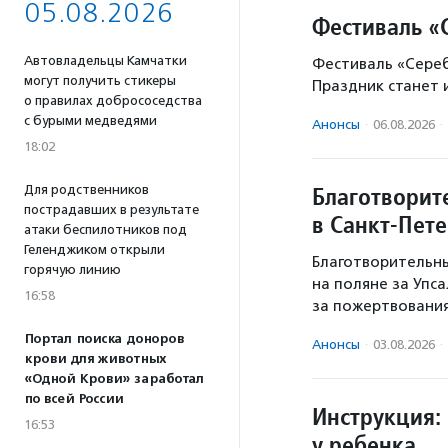
05.08.2026
Фестиваль «
Автовладельцы Камчатки
Фестиваль «Серебр
могут получить стикеры
Праздник станет 
о правилах добрососедства
с бурыми медведями
Анонсы
·
06.08.2026
·
18:02
Благотворит
Для родственников
пострадавших в результате
в Санкт-Пет
атаки беспилотников под
Геленджиком открыли
Благотворительны
горячую линию
на поляне за Упс
16:58
за пожертвовани
Портал поиска доноров
Анонсы
·
03.08.2026
·
крови для животных
«Одной Крови» заработал
по всей России
Инструкция: 
16:53
у ребенка