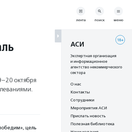
лента
поиск
меню
18+
аль
АСИ
Экспертная организация
и информационное
агентство некоммерческого
сектора
9–20 октября
О нас
олеваниями.
Контакты
Сотрудники
Мероприятия АСИ
Прислать новость
Полезная библиотека
победим», цель
Наши издания