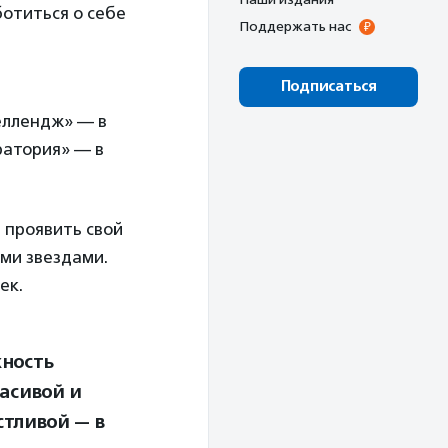
отиться о себе
Поддержать нас
Подписаться
еллендж» — в
ратория» — в
 проявить свой
ими звездами.
ек.
ность
асивой и
стливой — в