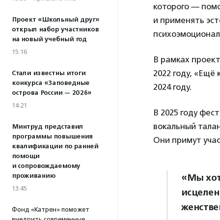
которого — пом
и применять эст
Проект «Школьный друг»
открыл набор участников
психоэмоциональ
на новый учебный год
15:16
В рамках проек
2022 году, «Ещё
Стали известны итоги
конкурса «Заповедные
2024 году.
острова России — 2026»
14:21
В 2025 году фес
вокальный талан
Минтруд представил
программы повышения
Они примут учас
квалификации по ранней
помощи
и сопровождаемому
проживанию
«Мы хот
13:45
исцелен
женствен
Фонд «Катрен» поможет
внедрить современные