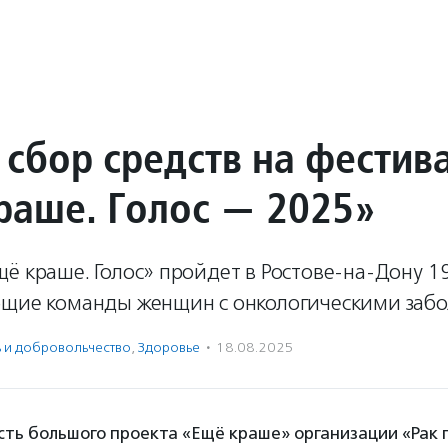
 сбор средств на фестив
раше. Голос — 2025»
ё краше. Голос» пройдет в Ростове-на-Дону 1
ющие команды женщин с онкологическими заб
ь и доброволь­чест­во
,
Здоровье
·
18.08.2025
сть большого проекта «Ещё краше» организации «Рак 