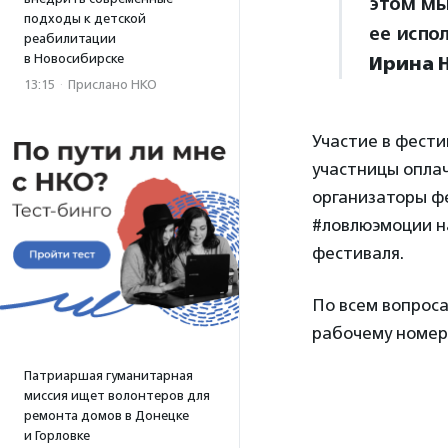
этом мы
подходы к детской
ее испо
реабилитации
в Новосибирске
Ирина 
13:15
·
Прислано НКО
Участие в фести
участницы опла
организаторы фе
#ловлюэмоции 
фестиваля.
По всем вопрос
рабочему номеру
Патриаршая гуманитарная
миссия ищет волонтеров для
ремонта домов в Донецке
и Горловке