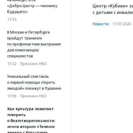
Центр «Кубики» з
«Добро.Центр — человеку
будущего»
с детьми с инвал
17:39
Новости
·
17.07.2026
В Москве и Петербурге
пройдут тренинги
по профилактике выгорания
для помогающих
специалистов
15:32
·
Прислано НКО
Уникальный спектакль
о первой помощи «Гореть
звездой» покажут в Пушкино
13:58
·
Прислано НКО
Как культура помогает
говорить
о благотворительности:
итоги второго «Теплого
вечера с Кольским»