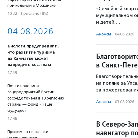
при колонии в Можайске
«Семейный кварт
10:32
·
Прислано НКО
муниципальном ок
и детей,…
04.08.2026
Анонсы
·
04.08.2026
·
Биологи предупредили,
что развитие туризма
Благотворит
на Камчатке может
в Санкт-Пет
навредить косаткам
17:59
Благотворительны
на поляне за Упс
Почти половина
за пожертвовани
соцпредприятий России
сосредоточена в 10 регионах
Анонсы
·
03.08.2026
·
страны — фонд «Наше
будущее»
17:46
В Северо-За
навигатор п
Принимаются заявки
на конкурс эссе