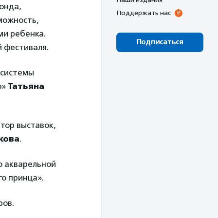
онда,
Поддержать нас
можность,
ми ребенка.
Подписаться
 фестиваля.
 системы
о»
Татьяна
тор выставок,
кова
.
о акварельной
о принца».
ров.