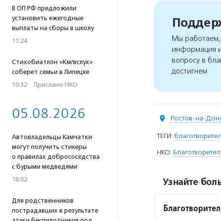
В ОП РФ предложили
установить ежегодные
Поддерж
выплаты на сборы в школу
Мы работаем, 
11:24
информация и
вопросу в бла
Стихобиатлон «Км/вслух»
достигнем
соберет семьи в Липецке
10:32
·
Прислано НКО
05.08.2026
Ростов-на-Дон
ТЕГИ:
благотворите
Автовладельцы Камчатки
могут получить стикеры
НКО:
Благотворите
о правилах добрососедства
с бурыми медведями
18:02
Узнайте боль
Для родственников
Благотворите
пострадавших в результате
атаки беспилотников под