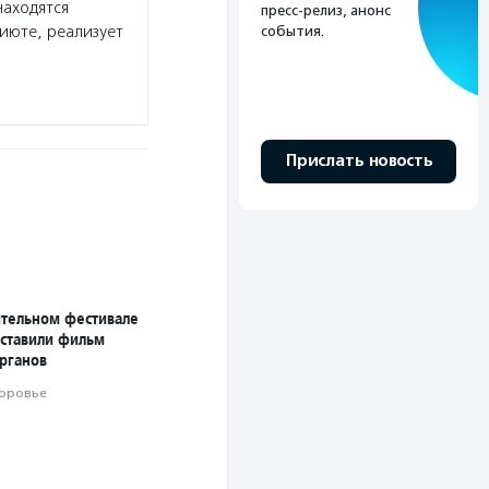
находятся
пресс-релиз, анонс
июте, реализует
события.
Прислать новость
ительном фестивале
дставили фильм
органов
оровье