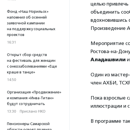
целью привлечь
объединить соо
Фонд «Наш Норильск»
напомнил об осенней
вдохновившись 
заявочной кампании
Произведение А
на поддержку социальных
проектов
16:31
Мероприятие со
Ростова-на-Дон
Открыт сбор средств
Аладашвили
и
на фестиваль для женщин
с онкозаболеваниями «Еще
краше в танце»
Один из мастер-
14:50
член АХБИ, ТСХР
Организация «Продвижение»
Пока взрослые с
и компания «Инва-Титан»
будут сотрудничать
иллюстрации и 
13:30
·
Прислано НКО
В программе так
Пенсионеры Самарской
области освоят правила