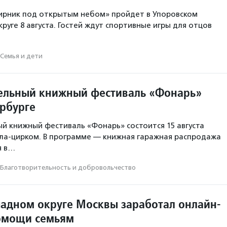
ирник под открытым небом» пройдет в Упоровском
руге 8 августа. Гостей ждут спортивные игры для отцов
Семья и дети
ельный книжный фестиваль «Фонарь»
ербурге
й книжный фестиваль «Фонарь» состоится 15 августа
ала-цирком. В программе — книжная гаражная распродажа
я в…
Благотвори­тель­ность и доброволь­чест­во
падном округе Москвы заработал онлайн-
омощи семьям