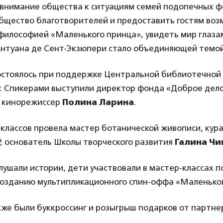
 внимание общества к ситуациям семей подопечных ф
бщество благотворителей и предоставить гостям воз
философией «Маленького принца», увидеть мир глаза
нтуана де Сент-Экзюпери стало объединяющей темой
стоялось при поддержке Центральной библиотечной
у. Спикерами выступили директор фонда «Доброе дел
 кинорежиссер
Полина Ларина
.
классов провела мастер ботанической живописи, кура
, основатель Школы творческого развития
Галина Чи
лушали истории, дети участвовали в мастер-классах п
созданию мультипликационного спин-оффа «Маленьког
же были буккроссинг и розыгрыш подарков от партне