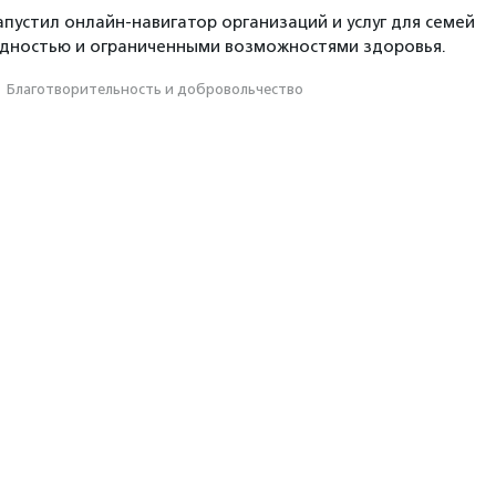
апустил онлайн-навигатор организаций и услуг для семей
идностью и ограниченными возможностями здоровья.
·
Благотвори­тель­ность и доброволь­чест­во