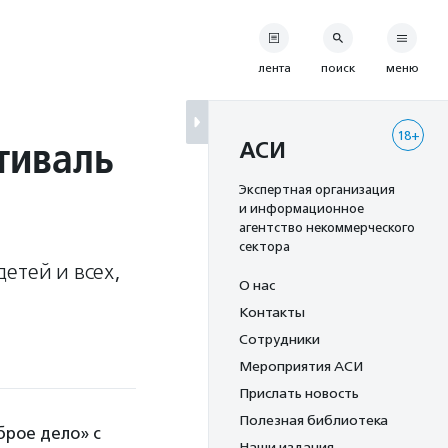
лента
поиск
меню
18+
тиваль
АСИ
Экспертная организация
и информационное
агентство некоммерческого
сектора
етей и всех,
О нас
Контакты
Сотрудники
Мероприятия АСИ
Прислать новость
Полезная библиотека
рое дело» с
Наши издания