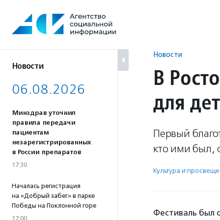
Перейти
к
содержанию
Новости
Новости
В Рост
06.08.2026
для дет
Минздрав уточнил
правила передачи
Первый благот
пациентам
незарегистрированных
кто ими был, 
в России препаратов
17:30
Культура и просвещ
Началась регистрация
на «Добрый забег» в парке
Победы на Поклонной горе
Фестиваль был 
17:00