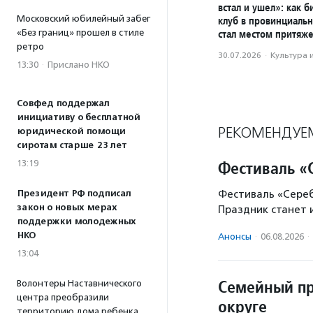
встал и ушел»: как 
Московский юбилейный забег
клуб в провинциаль
«Без границ» прошел в стиле
стал местом притяж
ретро
30.07.2026
·
Культура 
13:30
·
Прислано НКО
Совфед поддержал
инициативу о бесплатной
РЕКОМЕНДУЕ
юридической помощи
сиротам старше 23 лет
Фестиваль «
13:19
Президент РФ подписал
Фестиваль «Серебр
закон о новых мерах
Праздник станет 
поддержки молодежных
НКО
Анонсы
·
06.08.2026
·
13:04
Семейный пр
Волонтеры Наставнического
центра преобразили
округе
территорию дома ребенка