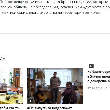
оброе дело» оплачивает нянь для брошенных детей, которые 
товской области на обследовании, лечении или ждут места в пр
илактики социального сиротства на территории региона,…
МЕ
На благотвор
в Якутии пре
о донорстве 
27.10.2016
·
Зд
чтобы кто-то
АСИ выпустило видеосюжет