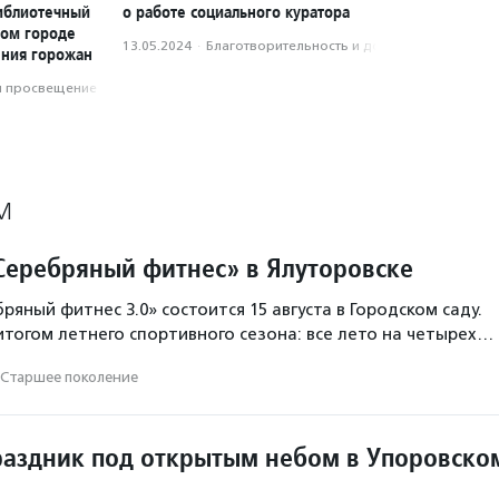
библиотечный
о работе социального куратора
ном городе
13.05.2024
·
Благотвори­тель­ность и доброволь­чест­во
ения горожан
и просвещение
М
Серебряный фитнес» в Ялуторовске
яный фитнес 3.0» состоится 15 августа в Городском саду.
итогом летнего спортивного сезона: все лето на четырех…
Старшее поколение
аздник под открытым небом в Упоровско