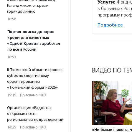
Услуги:
Фонд «Д
Геленджиком открыли
в больницах Рос
горячую линию
программу проф
16:58
Подробнее
Портал поиска доноров
крови для животных
«Одной Крови» заработал
по всей России
16:53
ВИДЕО ПО ТЕ
В Тюменской области прошел
кубок по спортивному
ориентированию
«Тюменский формат-2026»
15:19
·
Прислано НКО
Организация «Радость»
открывает сеть
региональных подразделений
14:25
·
Прислано НКО
«Не бывает такого, 