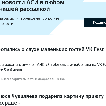
 новости АСИ в любом
 нашей рассылкой
а рассылку и больше не пропустите
Подпис
новости.
отились о слухе маленьких гостей VK Fest
е
ба охраны ослух» от АНО «Я тебя слышу» работала на VK Fe
е 5 и 6 июля.
·
Благотвори­тель­ность и доброволь­чест­во
юся Чувиляева подарила картину приюту
сердце»