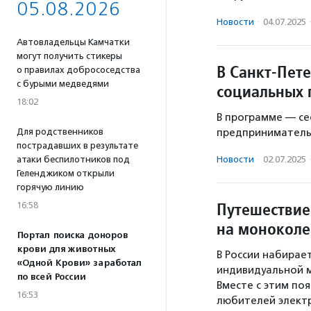
05.08.2026
Новости
·
04.07.2025
Автовладельцы Камчатки
могут получить стикеры
В Санкт-Пет
о правилах добрососедства
с бурыми медведями
социальных 
18:02
В программе — се
Для родственников
предпринимательс
пострадавших в результате
атаки беспилотников под
Новости
·
02.07.2025
Геленджиком открыли
горячую линию
Путешествие
16:58
на моноколе
Портал поиска доноров
крови для животных
В России набирае
«Одной Крови» заработал
индивидуальной м
по всей России
Вместе с этим по
16:53
любителей электр