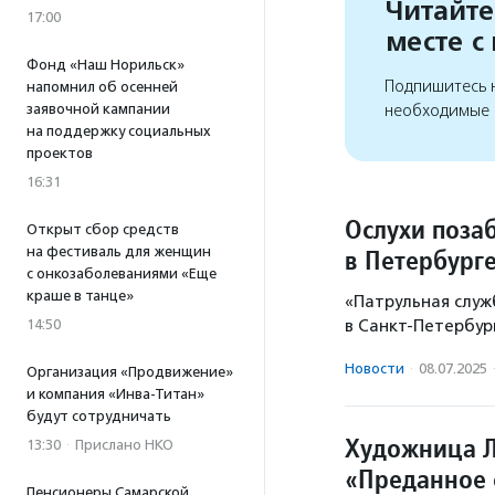
Читайте
17:00
месте с
Фонд «Наш Норильск»
Подпишитесь н
напомнил об осенней
заявочной кампании
необходимые 
на поддержку социальных
проектов
16:31
Ослухи позаб
Открыт сбор средств
на фестиваль для женщин
в Петербург
с онкозаболеваниями «Еще
краше в танце»
«Патрульная служ
14:50
в Санкт-Петербург
Новости
·
08.07.2025
Организация «Продвижение»
и компания «Инва-Титан»
будут сотрудничать
Художница Л
13:30
·
Прислано НКО
«Преданное 
Пенсионеры Самарской