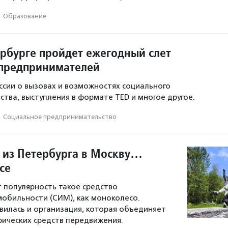
·
Образование
ербурге пройдет ежегодный слет
предпринимателей
ссии о вызовах и возможностях социального
тва, выступления в формате TED и многое другое.
·
Социальное предпри­нима­тель­ство
 из Петербурга в Москву…
се
т популярность такое средство
обильности (СИМ), как моноколесо.
явилась и организация, которая объединяет
ических средств передвижения.