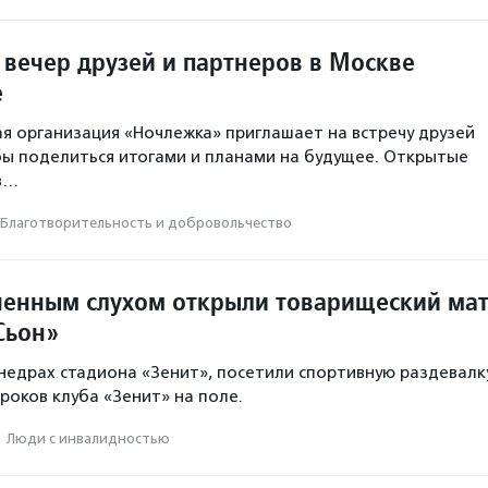
 вечер друзей и партнеров в Москве
е
я организация «Ночлежка» приглашает на встречу друзей
бы поделиться итогами и планами на будущее. Открытые
в…
Благотвори­тель­ность и доброволь­чест­во
шенным слухом открыли товарищеский ма
Сьон»
недрах стадиона «Зенит», посетили спортивную раздевалку
роков клуба «Зенит» на поле.
·
Люди с инвалидностью