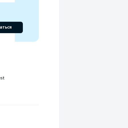
аться
st