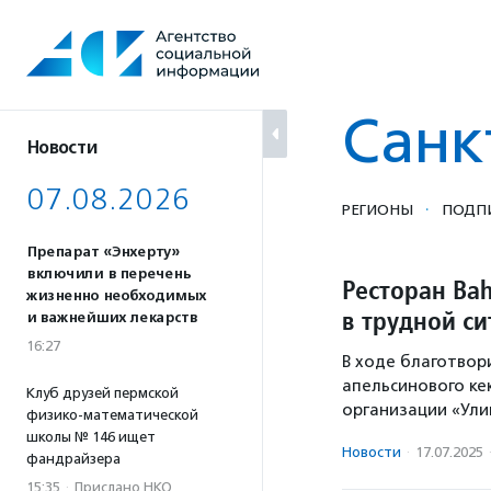
Перейти
к
содержанию
Санк
Новости
07.08.2026
·
РЕГИОНЫ
ПОДП
Препарат «Энхерту»
включили в перечень
Ресторан Bah
жизненно необходимых
в трудной с
и важнейших лекарств
16:27
В ходе благотвор
апельсинового ке
Клуб друзей пермской
организации «Ули
физико-математической
школы № 146 ищет
Новости
·
17.07.2025
фандрайзера
15:35
·
Прислано НКО