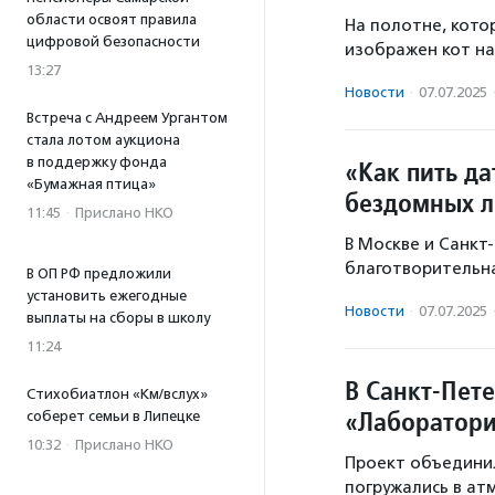
области освоят правила
На полотне, кото
цифровой безопасности
изображен кот на
13:27
Новости
·
07.07.2025
Встреча с Андреем Ургантом
стала лотом аукциона
в поддержку фонда
«Как пить да
«Бумажная птица»
бездомных 
11:45
·
Прислано НКО
В Москве и Санкт
благотворительна
В ОП РФ предложили
установить ежегодные
Новости
·
07.07.2025
выплаты на сборы в школу
11:24
В Санкт-Пет
Стихобиатлон «Км/вслух»
«Лаборатори
соберет семьи в Липецке
10:32
·
Прислано НКО
Проект объединил
погружались в ат