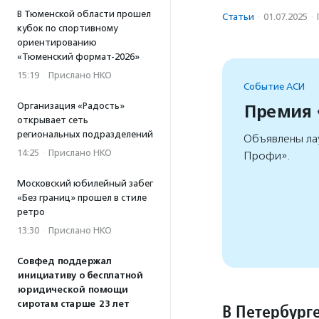
В Тюменской области прошел
Статьи
·
01.07.2025
·
кубок по спортивному
ориентированию
«Тюменский формат-2026»
15:19
·
Прислано НКО
Событие АСИ
Организация «Радость»
Премия
открывает сеть
региональных подразделений
Объявлены ла
14:25
·
Прислано НКО
Профи».
Московский юбилейный забег
«Без границ» прошел в стиле
ретро
13:30
·
Прислано НКО
Совфед поддержал
инициативу о бесплатной
юридической помощи
сиротам старше 23 лет
В Петербург