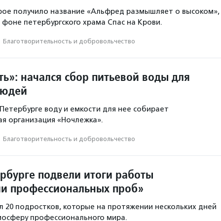
рое получило название «Альфред размышляет о высоком»,
 фоне петербургского храма Спас на Крови.
·
Благотвори­тель­ность и доброволь­чест­во
ть»: начался сбор питьевой воды для
людей
-Петербурге воду и емкости для нее собирает
я организация «Ночлежка».
·
Благотвори­тель­ность и доброволь­чест­во
ербурге подвели итоги работы
и профессиональных проб»
 20 подростков, которые на протяжении нескольких дней
мосферу профессионального мира.