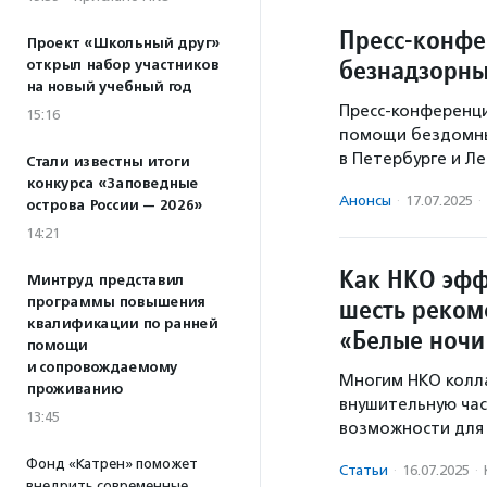
Пресс-конфе
Проект «Школьный друг»
безнадзорны
открыл набор участников
на новый учебный год
Пресс-конференци
15:16
помощи бездомны
в Петербурге и Л
Стали известны итоги
конкурса «Заповедные
Анонсы
·
17.07.2025
·
острова России — 2026»
14:21
Как НКО эфф
Минтруд представил
шесть реком
программы повышения
квалификации по ранней
«Белые ночи
помощи
и сопровождаемому
Многим НКО колл
проживанию
внушительную час
13:45
возможности для 
Фонд «Катрен» поможет
Статьи
·
16.07.2025
·
внедрить современные