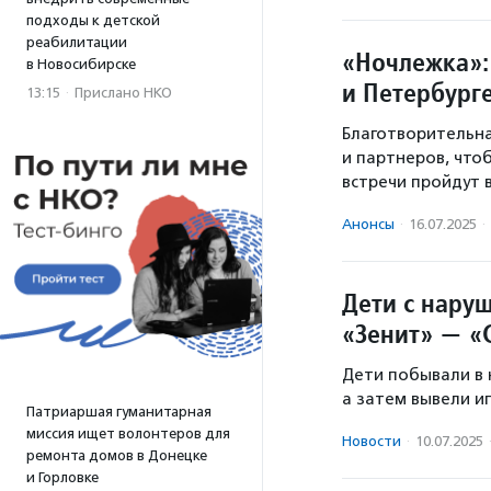
подходы к детской
реабилитации
«Ночлежка»:
в Новосибирске
и Петербург
13:15
·
Прислано НКО
Благотворительна
и партнеров, что
встречи пройдут 
Анонсы
·
16.07.2025
·
Дети с нару
«Зенит» — «
Дети побывали в 
а затем вывели иг
Патриаршая гуманитарная
миссия ищет волонтеров для
Новости
·
10.07.2025
ремонта домов в Донецке
и Горловке