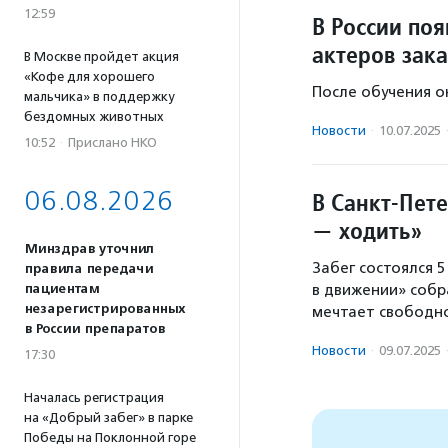
12:59
В России по
актеров зак
В Москве пройдет акция
«Кофе для хорошего
После обучения о
мальчика» в поддержку
бездомных животных
Новости
·
10.07.2025
10:52
·
Прислано НКО
06.08.2026
В Санкт-Пете
— ходить»
Минздрав уточнил
Забег состоялся 
правила передачи
пациентам
в движении» собра
незарегистрированных
мечтает свободно
в России препаратов
Новости
·
09.07.2025
17:30
Началась регистрация
на «Добрый забег» в парке
Победы на Поклонной горе