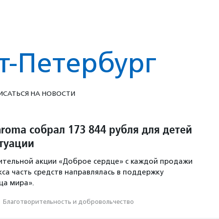
т-Петербург
ИСАТЬСЯ НА НОВОСТИ
roma собрал 173 844 рубля для детей
итуации
ительной акции «Доброе сердце» с каждой продажи
кса часть средств направлялась в поддержку
ца мира».
·
Благотвори­тель­ность и доброволь­чест­во