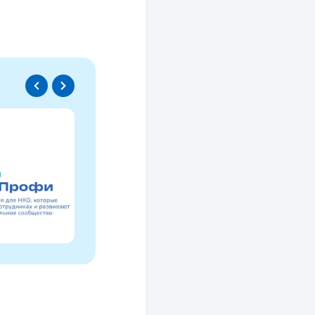
Спецпроект
Проводники социаль
изменений
Это ресурс, созданный для осмысле
НКО за 30 лет и размышлений об об