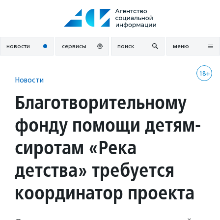
Перейти
к
содержанию
новости
сервисы
поиск
меню
18+
Новости
Благотворительному
фонду помощи детям-
сиротам «Река
детства» требуется
координатор проекта