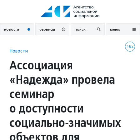
Перейти
к
содержанию
новости
сервисы
поиск
меню
18+
Новости
Ассоциация
«Надежда» провела
семинар
о доступности
социально-значимых
объектов для