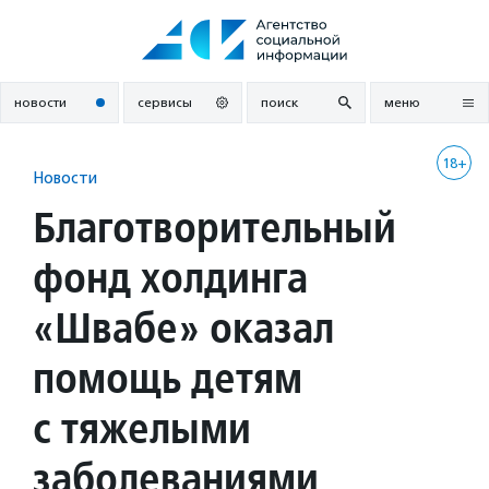
Перейти
к
содержанию
новости
сервисы
поиск
меню
18+
Новости
Благотворительный
фонд холдинга
«Швабе» оказал
помощь детям
с тяжелыми
заболеваниями