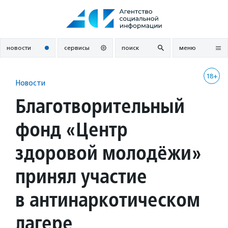
Перейти
к
содержанию
новости
сервисы
поиск
меню
18+
Новости
Благотворительный
фонд «Центр
здоровой молодёжи»
принял участие
в антинаркотическом
лагере