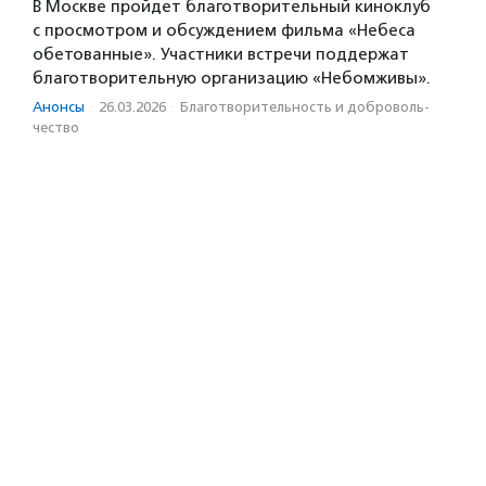
В Москве пройдет благотворительный киноклуб
с просмотром и обсуждением фильма «Небеса
обетованные». Участники встречи поддержат
благотворительную организацию «Небомживы».
Анонсы
·
26.03.2026
·
Благотвори­тель­ность и доброволь­
чест­во