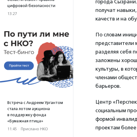
города Сызрани.
цифровой безопасности
получат навыки
13:27
качеств и на о
По словам иниц
представители м
разделяя себя п
заложены хорош
культуры, в кот
членами обществ
барьеров.
Центр «Перспек
Встреча с Андреем Ургантом
стала лотом аукциона
социальным про
в поддержку фонда
формой инвалид
«Бумажная птица»
проектам более 
11:45
·
Прислано НКО