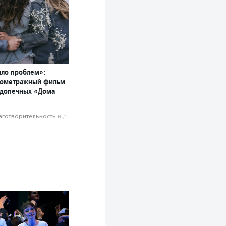
ло проблем»:
кометражный фильм
одопечных «Дома
аготвори­тель­ность и доброволь­чест­во