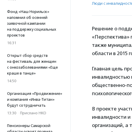
Люди с инвалидност
Фонд «Наш Норильск»
напомнил об осенней
заявочной кампании
Решение о подде
на поддержку социальных
проектов
«Перспектива» 
16:31
также муниципа
области в 2015 
Открыт сбор средств
на фестиваль для женщин
с онкозаболеваниями «Еще
Главная цель п
краше в танце»
инвалидностью п
14:50
общественно-по
психологическог
Организация «Продвижение»
и компания «Инва-Титан»
будут сотрудничать
В проекте участ
13:30
·
Прислано НКО
инвалидности и
организаций, а
Пенсионеры Самарской
области освоят правила