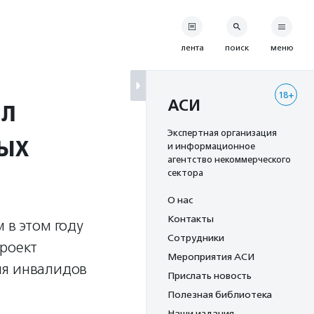
лента
поиск
меню
18+
ал
АСИ
ых
Экспертная организация
и информационное
агентство некоммерческого
сектора
О нас
Контакты
 в этом году
Сотрудники
роект
Мероприятия АСИ
ия инвалидов
Прислать новость
Полезная библиотека
Наши издания