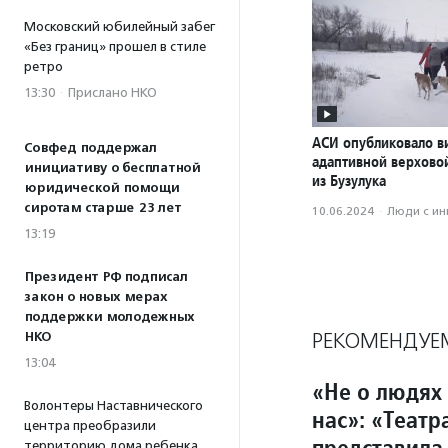
Московский юбилейный забег
«Без границ» прошел в стиле
ретро
13:30
·
Прислано НКО
АСИ опубликовало в
Совфед поддержал
адаптивной верхово
инициативу о бесплатной
из Бузулука
юридической помощи
сиротам старше 23 лет
10.06.2024
·
Люди с и
13:19
Президент РФ подписал
закон о новых мерах
поддержки молодежных
РЕКОМЕНДУЕ
НКО
13:04
«Не о людях 
Волонтеры Наставнического
нас»: «Теат
центра преобразили
представила
территорию дома ребенка