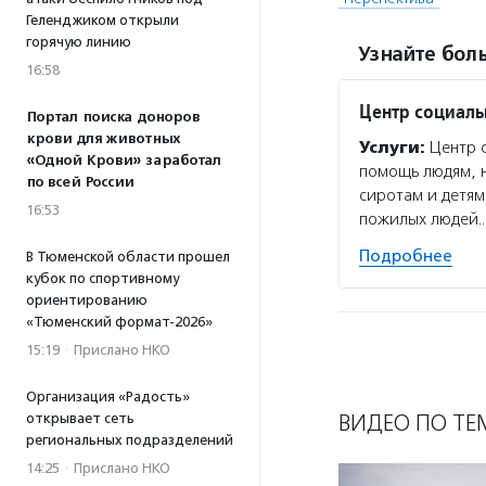
Геленджиком открыли
горячую линию
Узнайте боль
16:58
Центр социаль
Портал поиска доноров
крови для животных
Услуги:
Центр с
«Одной Крови» заработал
помощь людям, 
по всей России
сиротам и детям
16:53
пожилых людей
Подробнее
В Тюменской области прошел
кубок по спортивному
ориентированию
«Тюменский формат-2026»
15:19
·
Прислано НКО
Организация «Радость»
ВИДЕО ПО ТЕ
открывает сеть
региональных подразделений
14:25
·
Прислано НКО