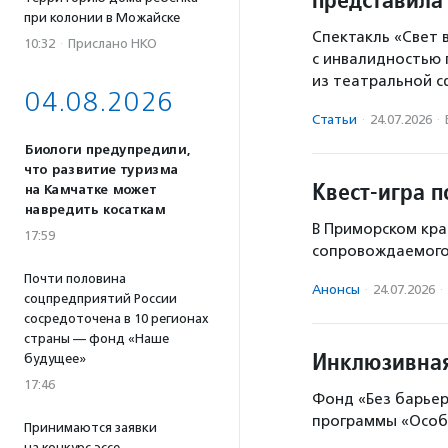
при колонии в Можайске
Спектакль «Свет
10:32
·
Прислано НКО
с инвалидностью
из театральной с
04.08.2026
Статьи
·
24.07.2026
·
Биологи предупредили,
что развитие туризма
Квест‑игра 
на Камчатке может
навредить косаткам
В Приморском кра
17:59
сопровождаемого
Почти половина
Анонсы
·
24.07.2026
·
соцпредприятий России
сосредоточена в 10 регионах
страны — фонд «Наше
Инклюзивная
будущее»
17:46
Фонд «Без барьер
программы «Особе
Принимаются заявки
на конкурс эссе