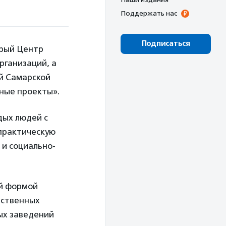
Поддержать нас
Подписаться
орый Центр
рганизаций, а
й Самарской
ьные проекты».
дых людей с
 практическую
 и социально-
ой формой
ественных
ых заведений