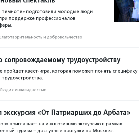
 в темноте» подготовили молодые люди
 при поддержке профессионалов
феры.
Благотвори­тель­ность и доброволь­чест­во
по сопровождаемому трудоустройству
е пройдет квест-игра, которая поможет понять специфику
 трудоустройства.
Люди с инвалидностью
 экскурсия «От Патриарших до Арбата»
ов» приглашает на инклюзивную экскурсию в рамках
нный туризм – доступные прогулки по Москве».