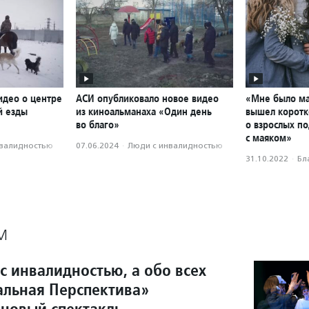
идео о центре
АСИ опубликовало новое видео
«Мне было ма
й езды
из киноальманаха «Один день
вышел корот
во благо»
о взрослых п
с маяком»
нвалидностью
07.06.2024
·
Люди с инвалидностью
31.10.2022
·
Бл
М
с инвалидностью, а обо всех
ральная Перспектива»
 новый спектакль