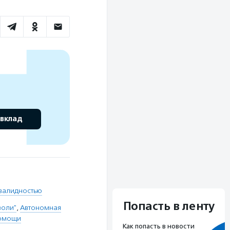
 вклад
нвалидностью
Попасть в ленту
воли"
,
Автономная
помощи
Как попасть в новости