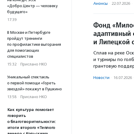
Анонсы
·
22.07.2026
·
«Добро.Центр — человеку
будущего»
17:39
Фонд «Мило
адаптивный 
В Москве и Петербурге
пройдут тренинги
и Липецкой 
по профилактике выгорания
для помогающих
Сплав на реке Оск
специалистов
и турниры по гол
15:32
·
Прислано НКО
грантовую поддер
Уникальный спектакль
Новости
·
16.07.2026
о первой помощи «Гореть
звездой» покажут в Пушкино
13:58
·
Прислано НКО
Как культура помогает
говорить
о благотворительности:
итоги второго «Теплого
вечера с Кольским»