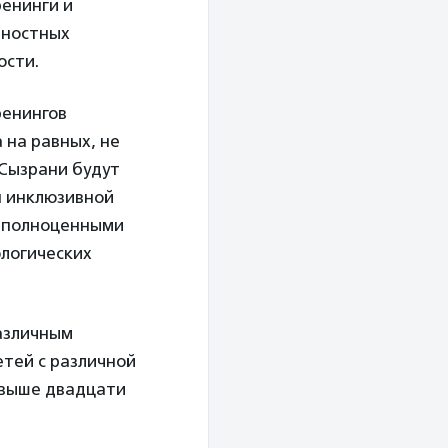
ренинги и
чностных
ости.
ренингов
 на равных, не
 Сызрани будут
я инклюзивной
я полноценными
ологических
азличным
тей с различной
свыше двадцати