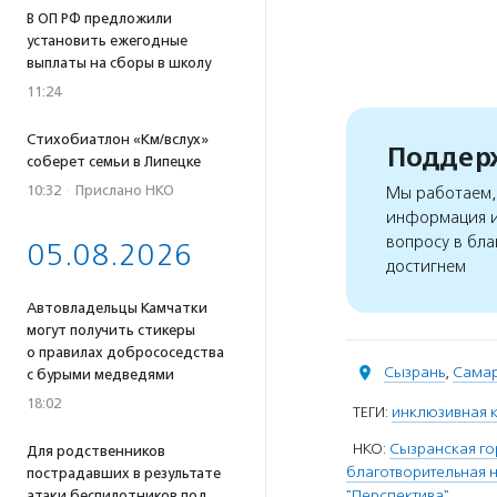
В ОП РФ предложили
установить ежегодные
выплаты на сборы в школу
11:24
Стихобиатлон «Км/вслух»
Поддерж
соберет семьи в Липецке
10:32
·
Прислано НКО
Мы работаем, 
информация и
вопросу в бла
05.08.2026
достигнем
Автовладельцы Камчатки
могут получить стикеры
о правилах добрососедства
Сызрань
,
Самар
с бурыми медведями
18:02
ТЕГИ:
инклюзивная к
НКО:
Сызранская го
Для родственников
благотворительная 
пострадавших в результате
"Перспектива"
атаки беспилотников под