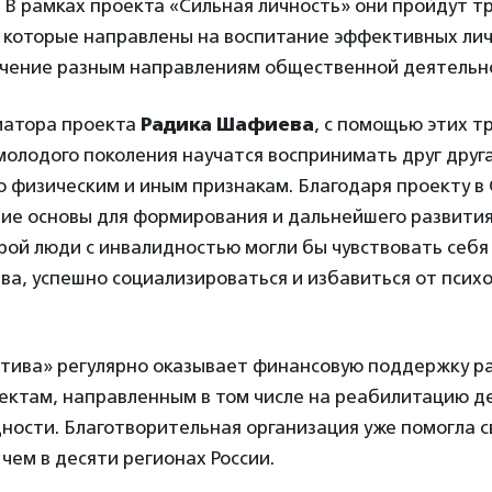
 В рамках проекта «Сильная личность» они пройдут т
, которые направлены на воспитание эффективных ли
бучение разным направлениям общественной деятельн
иатора проекта
Радика Шафиева
, с помощью этих т
олодого поколения научатся воспринимать друг друга
о физическим и иным признакам. Благодаря проекту в
ие основы для формирования и дальнейшего развити
орой люди с инвалидностью могли бы чувствовать себ
а, успешно социализироваться и избавиться от псих
тива» регулярно оказывает финансовую поддержку р
ектам, направленным в том числе на реабилитацию де
ности. Благотворительная организация уже помогла 
чем в десяти регионах России.