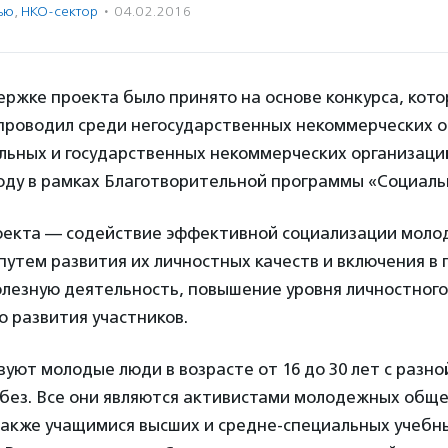
ью
,
НКО-сектор
·
04.02.2016
ржке проекта было принято на основе конкурса, кот
проводил среди негосударственных некоммерческих о
льных и государственных некоммерческих организаци
году в рамках Благотворительной программы «Социал
роекта — содействие эффективной социализации моло
утем развития их личностных качеств и включения в
лезную деятельность, повышение уровня личностного
о развития участников.
вуют молодые люди в возрасте от 16 до 30 лет с разн
 без. Все они являются активистами молодежных общ
 также учащимися высших и средне-специальных учебн