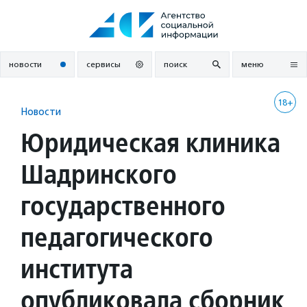
Перейти
к
содержанию
новости
сервисы
поиск
меню
18+
Новости
Юридическая клиника
Шадринского
государственного
педагогического
института
опубликовала сборник