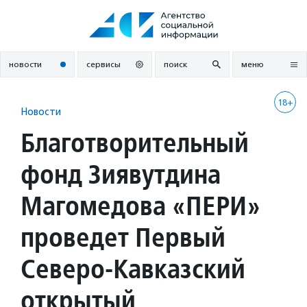
Перейти
к
содержанию
новости
сервисы
поиск
меню
18+
Новости
Благотворительный
фонд Зиявутдина
Магомедова «ПЕРИ»
проведет Первый
Северо-Кавказский
открытый