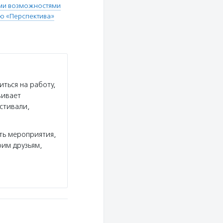
ыми возможностями
ю «Перспектива»
ться на работу,
вивает
стивали,
ть мероприятия,
им друзьям,