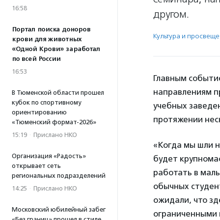
16:58
другом.
Портал поиска доноров
Культура и просвещ
крови для животных
«Одной Крови» заработал
по всей России
16:53
Главным событи
направлениям п
В Тюменской области прошел
кубок по спортивному
учебных заведен
ориентированию
протяжении нес
«Тюменский формат-2026»
15:19
·
Прислано НКО
«Когда мы шли н
Организация «Радость»
будет крупномас
открывает сеть
работать в малы
региональных подразделений
обычных студен
14:25
·
Прислано НКО
ожидали, что зд
Московский юбилейный забег
ограниченными 
«Без границ» прошел в стиле