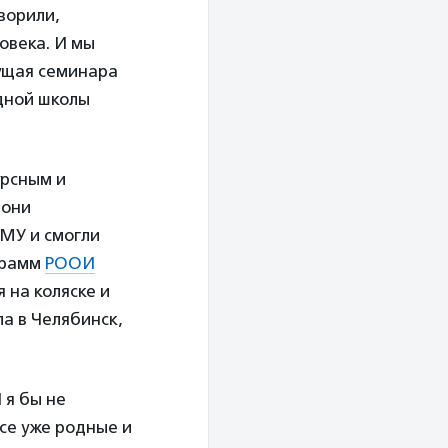
ворили,
овека. И мы
ущая семинара
дной школы
урсным и
 они
МУ и смогли
грамм
РООИ
 на коляске и
ла в Челябинск,
 я бы не
все уже родные и