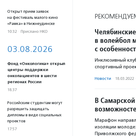
Открыт прием заявок
РЕКОМЕНДУЕ
на фестиваль малого кино
«Рамка» в Нижнеудинске
Челябинские
10:32
·
Прислано НКО
в волейбол 
с особеннос
03.08.2026
Инклюзивный клу
Фонд «Онкологика» открыл
спортивный проек
центры поддержки
онкопациентов в шести
Новости
·
18.03.2022
регионах России
18:37
В Самарской
Российским студентам могут
возможносте
разрешить защищать
дипломы в виде социальных
Марафон направл
проектов
изоляции молодеж
17:57
Приволжского фед