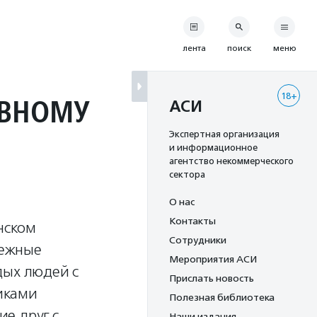
лента
поиск
меню
18+
АВНОМУ
АСИ
Экспертная организация
и информационное
агентство некоммерческого
сектора
О нас
Контакты
нском
Сотрудники
дежные
Мероприятия АСИ
дых людей с
Прислать новость
иками
Полезная библиотека
е друг с
Наши издания