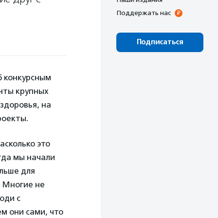
Поддержать нас
Подписаться
6 конкурсным
нты крупных
здоровья, на
роекты.
асколько это
гда мы начали
ольше для
. Многие не
юди с
м они сами, что