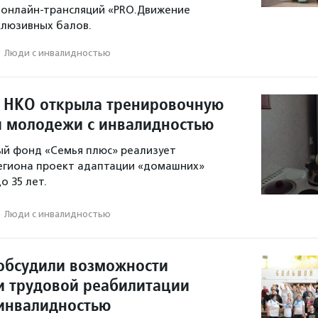
 онлайн-трансляций «PRO.Движение
клюзивных балов.
·
Люди с инвалидностью
 НКО открыла тренировочную
я молодежи с инвалидностью
ый фонд «Семья плюс» реализует
егиона проект адаптации «домашних»
о 35 лет.
·
Люди с инвалидностью
обсудили возможности
и трудовой реабилитации
инвалидностью