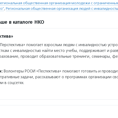
региональная общественная организация молодежи с ограниченн
то"
,
Региональная общественная организация людей с инвалидность
ше в каталоге НКО
ктива»
ерспектива» помогает взрослым людям с инвалидностью устрои
сткам с инвалидностью найти место учебы, поддерживает и раз
разование, проводит образовательные тренинги, семинары, фе
о:
Волонтеры РООИ «Песпектива» помогают готовить и проводи
ративные задачи, рассказывают о программах организации сво
и в соцсетях.