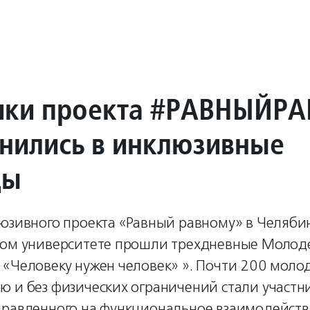
ики проекта #РАВНЫЙР
нились в инклюзивные
ды
люзивного проекта «Равный равному» в Челяби
ном университете прошли трехдневные Моло
 «Человеку нужен человек» ». Почти 200 моло
ю и без физических ограничений стали участн
правленного на функциональное взаимодействи