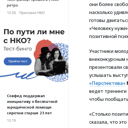
они более своб
ретро
насколько удивл
13:30
·
Прислано НКО
готовы двигать
«Человеку нуже
позитивной пси
Участники молод
внеконкурсным н
презентовали с
услышать высту
«Перспектива»
ведет тренинги 
Совфед поддержал
чтобы пообщать
инициативу о бесплатной
юридической помощи
сиротам старше 23 лет
«Столько позити
13:19
сказала, что эт