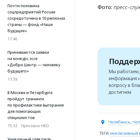
Почти половина
Фото:
пресс-слу
соцпредприятий России
сосредоточена в 10 регионах
страны — фонд «Наше
будущее»
17:46
Принимаются заявки
на конкурс эссе
Поддерж
«Добро.Центр — человеку
будущего»
Мы работаем, 
информация и
17:39
вопросу в бла
достигнем
В Москве и Петербурге
пройдут тренинги
по профилактике выгорания
для помогающих
специалистов
Челябинск
,
Чел
15:32
·
Прислано НКО
ТЕГИ:
инклюзивный 
Уникальный спектакль