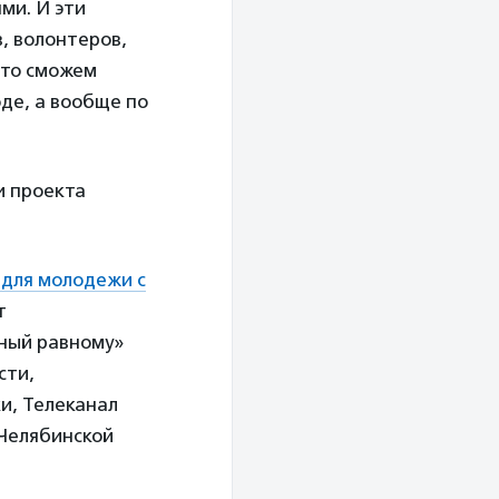
ми. И эти
, волонтеров,
-то сможем
оде, а вообще по
и проекта
 для молодежи с
т
вный равному»
сти,
и, Телеканал
 Челябинской