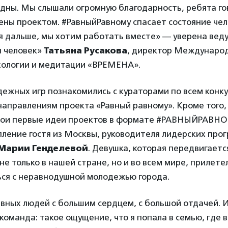
одны. Мы слышали огромную благодарность, ребята го
ены проектом. #РавныйРавному спасает состояние чел
ся дальше, мы хотим работать вместе» — уверена вед
н человек»
Татьяна Русакова
, директор Междунаро
хологии и медитации «ВРЕМЕНА».
ежных игр познакомились с кураторами по всем конк
аправлениям проекта «Равный равному». Кроме того,
вои первые идеи проектов в формате #РАВНЫЙРАВНО
пление гостя из Москвы, руководителя лидерских про
Марии Генделевой
. Девушка, которая передвигается
не только в нашей стране, но и во всем мире, прилете
ся с неравнодушной молодежью города.
вных людей с большим сердцем, с большой отдачей. И
о команда: такое ощущение, что я попала в семью, где 