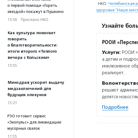
НКО:
Челябинская 
о первой помощи «Гореть
здоровья "Наше мес
звездой» покажут в Пушкино
13:58
·
Прислано НКО
Узнайте боль
Как культура помогает
говорить
РООИ «Перспе
о благотворительности:
итоги второго «Теплого
Услуги:
РООИ «П
вечера с Кольским»
а детям и подро
13:55
инклюзивное об
реализует…
Минздрав ускорит выдачу
Волонтерств
медзаключений для
решают админист
будущих опекунов
делятся новостям
13:21
Подробнее
РЭО готовит сервис
«Экопульс» для ликвидации
мусорных свалок
11:55