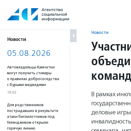
Перейти
к
содержанию
Новости
Новости
Участн
05.08.2026
объеди
Автовладельцы Камчатки
коман
могут получить стикеры
о правилах добрососедства
с бурыми медведями
18:02
В рамках инк
государствен
Для родственников
пострадавших в результате
деловые игры
атаки беспилотников под
инвалидность
Геленджиком открыли
горячую линию
семинара, на