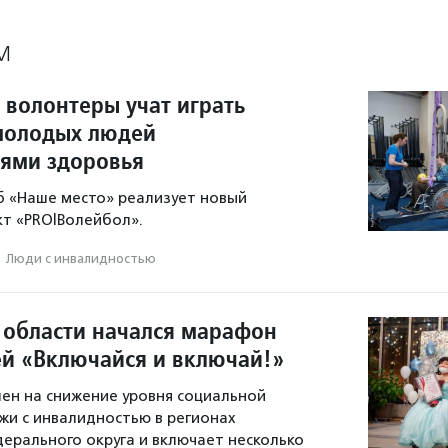
М
 волонтеры учат играть
молодых людей
тями здоровья
б «Наше место» реализует новый
т «PRO|Волейбол».
·
Люди с инвалидностью
 области начался марафон
й «Включайся и включай!»
ен на снижение уровня социальной
и с инвалидностью в регионах
ерального округа и включает несколько