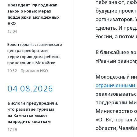
тебя знают, люб
Президент РФ подписал
будущие проекты
закон о новых мерах
поддержки молодежных
организаторов. 
НКО
сделать. И пред
13:04
России, а потом
Волонтеры Наставнического
центра преобразили
В ближайшее вре
территорию дома ребенка
«Равный равному
при колонии в Можайске
10:32
·
Прислано НКО
Молодежный ин
ограниченными 
04.08.2026
реализовываться
поддержали Мин
Биологи предупредили,
что развитие туризма
Министерство о
на Камчатке может
«ОТВ», портал 7
навредить косаткам
области, Челяби
17:59