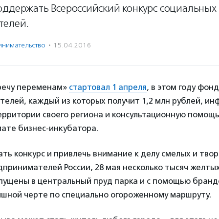
оддержать Всероссийский конкурс социальных
телей.
нима­тель­ство
·
15.04.2016
речу переменам»
стартовал 1 апреля
, в этом году фон
телей, каждый из которых получит 1,2 млн рублей, и
ерритории своего региона и консультационную помощ
мате бизнес-инкубатора.
ь конкурс и привлечь внимание к делу смелых и тво
принимателей России, 28 мая несколько тысяч желты
ыпущены в центральный пруд парка и с помощью бран
ишной черте по специально огороженному маршруту.