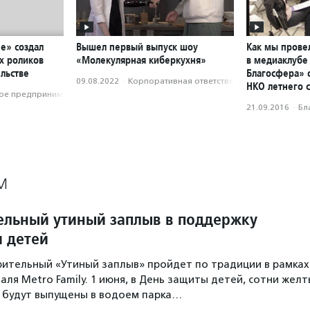
е» создал
Вышел первый выпуск шоу
Как мы прове
х роликов
«Молекулярная киберкухня»
в медиаклубе
льстве
Благосфера» 
09.08.2022
·
Корпоративная ответственность
НКО летнего 
е предпри­нима­тель­ство
21.09.2016
·
Бл
М
ельный утиный заплыв в поддержку
я детей
ительный «Утиный заплыв» пройдет по традиции в рамках
ля Metro Family. 1 июня, в День защиты детей, сотни желт
 будут выпущены в водоем парка…