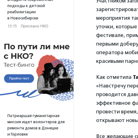
Участником запл
подходы к детской
зарегистрирова
реабилитации
мероприятия та
в Новосибирске
уточки, которые
13:15
·
Прислано НКО
фестивале, прим
первыми доберу
оператора мобил
красивыми парн
Как отметила
Т
«Навстречу пере
проводится давн
эффективное фа
провести время,
Патриаршая гуманитарная
открывают новы
миссия ищет волонтеров для
ремонта домов в Донецке
и Горловке
Все желающие см