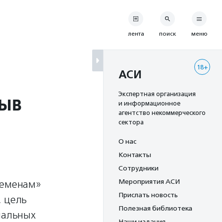
лента
поиск
меню
18+
АСИ
лыв
Экспертная организация
и информационное
агентство некоммерческого
сектора
О нас
Контакты
Сотрудники
Мероприятия АСИ
ременам»
Прислать новость
, цель
Полезная библиотека
иальных
Наши издания