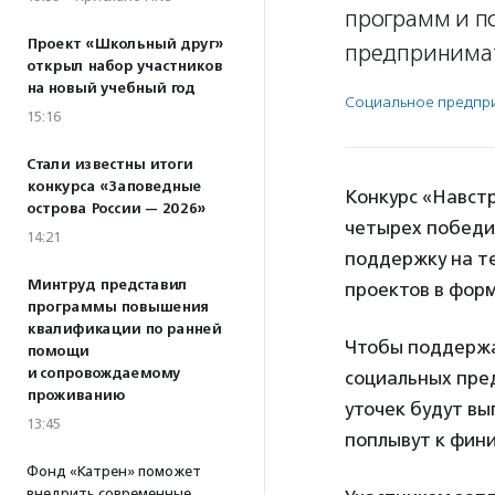
программ и п
Проект «Школьный друг»
предпринима
открыл набор участников
на новый учебный год
Социальное предпри­
15:16
Стали известны итоги
конкурса «Заповедные
Конкурс «Навст
острова России — 2026»
четырех победи
14:21
поддержку на т
Минтруд представил
проектов в фор
программы повышения
квалификации по ранней
Чтобы поддержат
помощи
и сопровождаемому
социальных пред
проживанию
уточек будут в
13:45
поплывут к фин
Фонд «Катрен» поможет
внедрить современные