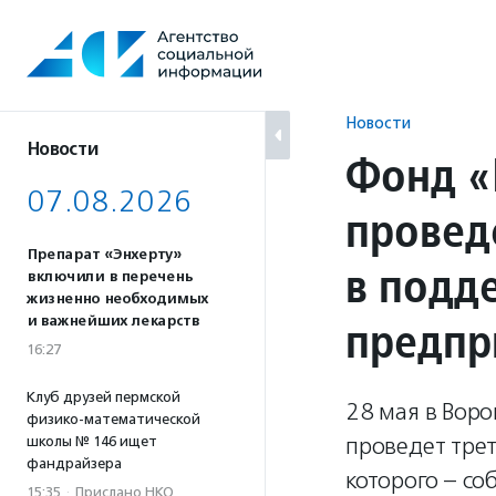
Перейти
к
содержанию
Новости
Новости
Фонд «
07.08.2026
провед
Препарат «Энхерту»
в подд
включили в перечень
жизненно необходимых
предпр
и важнейших лекарств
16:27
Клуб друзей пермской
28 мая в Вор
физико-математической
проведет тре
школы № 146 ищет
фандрайзера
которого – со
15:35
·
Прислано НКО