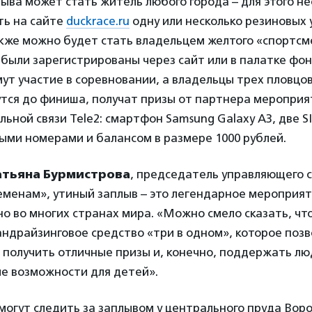
ыва может стать житель любого города – для этого 
ть на сайте
duckrace.ru
одну или несколько резиновых 
кже можно будет стать владельцем желтого «спортсме
 были зарегистрированы через сайт или в палатке фо
ут участие в соревновании, а владельцы трех пловцо
тся до финиша, получат призы от партнера меропри
ьной связи Tele2: смартфон Samsung Galaxy A3, две S
ыми номерами и балансом в размере 1000 рублей.
атьяна Бурмистрова
, председатель управляющего 
менам», утиный заплыв – это легендарное мероприят
о во многих странах мира. «Можно смело сказать, что
ндрайзинговое средство «три в одном», которое позв
 получить отличные призы и, конечно, поддержать лю
е возможности для детей».
огут следить за заплывом у центрального пруда Воро