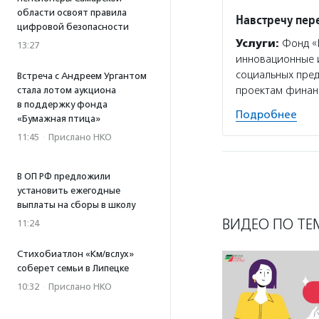
области освоят правила
Навстречу пе
цифровой безопасности
Услуги:
Фонд «Н
13:27
инновационные и
социальных пре
Встреча с Андреем Ургантом
проектам финан
стала лотом аукциона
в поддержку фонда
Подробнее
«Бумажная птица»
11:45
·
Прислано НКО
В ОП РФ предложили
установить ежегодные
выплаты на сборы в школу
ВИДЕО ПО ТЕ
11:24
Стихобиатлон «Км/вслух»
соберет семьи в Липецке
10:32
·
Прислано НКО