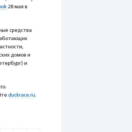
ook
28 мая в
нные средства
работающих
частности,
ских домов и
етербург) и
ro.
йте
duckrace.ru
.