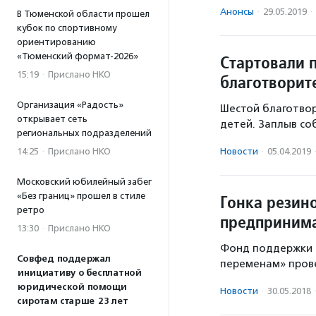
Анонсы
·
29.05.2019
·
В Тюменской области прошел
кубок по спортивному
ориентированию
«Тюменский формат-2026»
Стартовали 
15:19
·
Прислано НКО
благотворит
Организация «Радость»
Шестой благотвор
открывает сеть
детей. Заплыв со
региональных подразделений
14:25
·
Прислано НКО
Новости
·
05.04.2019
Московский юбилейный забег
«Без границ» прошел в стиле
Гонка резин
ретро
предпринима
13:30
·
Прислано НКО
Фонд поддержки с
Совфед поддержал
переменам» пров
инициативу о бесплатной
юридической помощи
Новости
·
30.05.2018
сиротам старше 23 лет