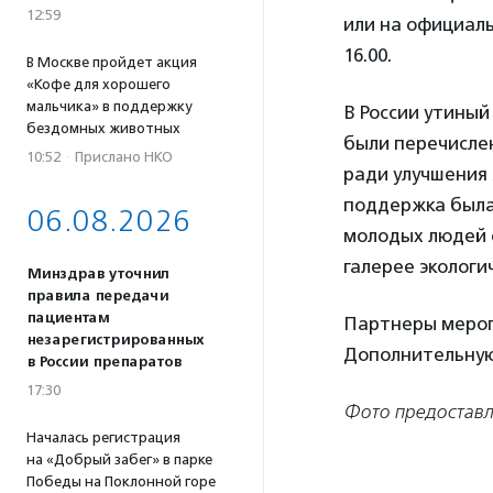
12:59
или на официал
16.00.
В Москве пройдет акция
«Кофе для хорошего
мальчика» в поддержку
В России утиный
бездомных животных
были перечисле
10:52
·
Прислано НКО
ради улучшения 
поддержка была 
06.08.2026
молодых людей 
галерее экологи
Минздрав уточнил
правила передачи
пациентам
Партнеры меропр
незарегистрированных
Дополнительную
в России препаратов
17:30
Фото предостав
Началась регистрация
на «Добрый забег» в парке
Победы на Поклонной горе