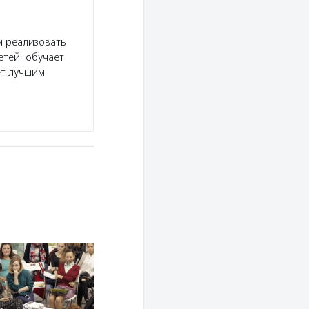
 реализовать
етей: обучает
ет лучшим