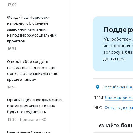
17:00
Фонд «Наш Норильск»
напомнил об осенней
Поддерж
заявочной кампании
на поддержку социальных
Мы работаем, 
проектов
информация и
16:31
вопросу в бла
достигнем
Открыт сбор средств
на фестиваль для женщин
с онкозаболеваниями «Еще
краше в танце»
Российская Фе
14:50
ТЕГИ:
благотворите
Организация «Продвижение»
и компания «Инва-Титан»
НКО:
Фонд поддержк
будут сотрудничать
13:30
·
Прислано НКО
Узнайте боль
Пенсионеры Самарской