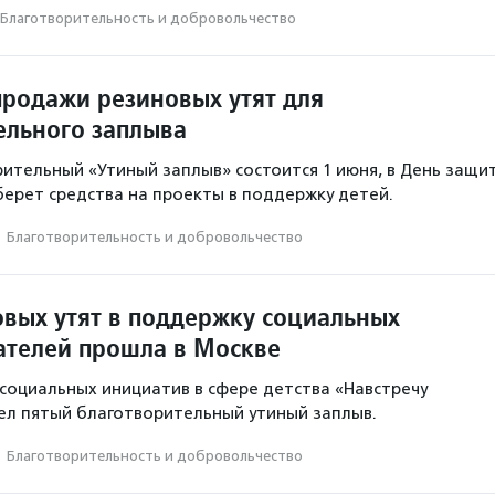
Благотвори­тель­ность и доброволь­чест­во
продажи резиновых утят для
ельного заплыва
ительный «Утиный заплыв» состоится 1 июня, в День защи
берет средства на проекты в поддержку детей.
·
Благотвори­тель­ность и доброволь­чест­во
овых утят в поддержку социальных
телей прошла в Москве
оциальных инициатив в сфере детства «Навстречу
ел пятый благотворительный утиный заплыв.
·
Благотвори­тель­ность и доброволь­чест­во