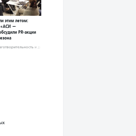
ли этим летом:
 «АСИ —
обсудили PR-акции
сезона
аготвори­тель­ность и доброволь­чест­во
ых