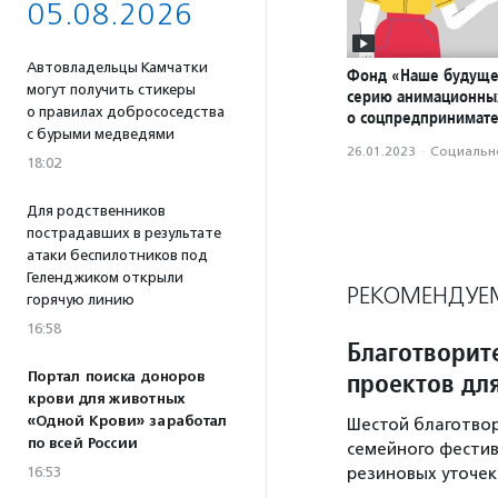
05.08.2026
Автовладельцы Камчатки
Фонд «Наше будуще
могут получить стикеры
серию анимационны
о правилах добрососедства
о соцпредпринимате
с бурыми медведями
26.01.2023
·
Социально
18:02
Для родственников
пострадавших в результате
атаки беспилотников под
Геленджиком открыли
РЕКОМЕНДУЕ
горячую линию
16:58
Благотворит
проектов дл
Портал поиска доноров
крови для животных
«Одной Крови» заработал
Шестой благотвор
по всей России
семейного фестива
16:53
резиновых уточек