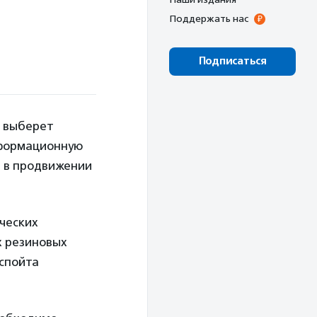
Поддержать нас
Подписаться
д выберет
нформационную
ь в продвижении
рческих
х резиновых
дспойта