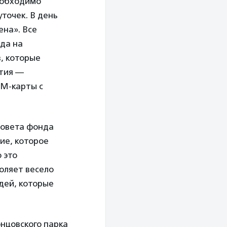
необходимо
уточек. В день
на». Все
нда на
в, которые
ятия —
IM-карты с
совета фонда
ие, которое
 это
оляет весело
дей, которые
нцовского парка