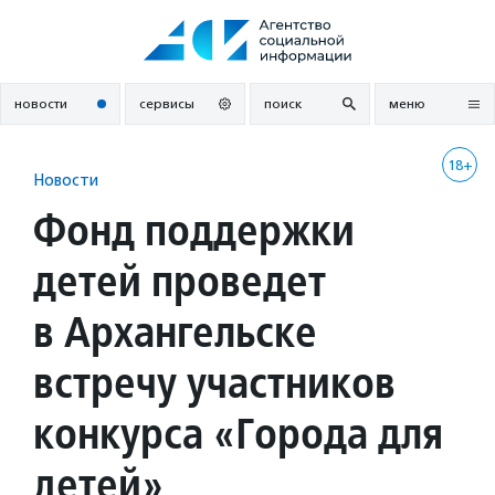
Перейти
к
содержанию
новости
сервисы
поиск
меню
18+
Новости
Фонд поддержки
детей проведет
в Архангельске
встречу участников
конкурса «Города для
детей»