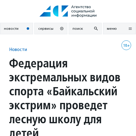
Перейти
к
содержанию
новости
сервисы
поиск
меню
18+
Новости
Федерация
экстремальных видов
спорта «Байкальский
экстрим» проведет
лесную школу для
детей