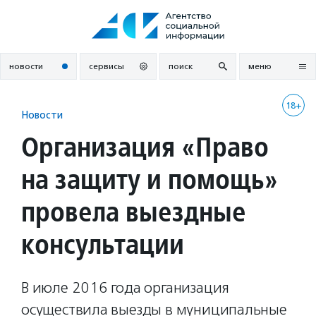
Перейти
к
содержанию
новости
сервисы
поиск
меню
18+
Новости
Организация «Право
на защиту и помощь»
провела выездные
консультации
В июле 2016 года организация
осуществила выезды в муниципальные