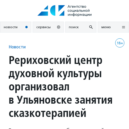
Перейти
к
содержанию
новости
сервисы
поиск
меню
18+
Новости
Рериховский центр
духовной культуры
организовал
в Ульяновске занятия
сказкотерапией