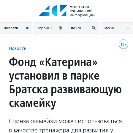
Перейти
к
содержанию
новости
сервисы
поиск
меню
18+
Новости
Фонд «Катерина»
установил в парке
Братска развивающую
скамейку
Спинка скамейки может использоваться
в качестве тренажера для развития у