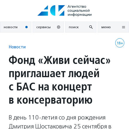
Перейти
к
содержанию
новости
сервисы
поиск
меню
18+
Новости
Фонд «Живи сейчас»
приглашает людей
с БАС на концерт
в консерваторию
В день 110-летия со дня рождения
Дмитрия Шостаковича 25 сентября в