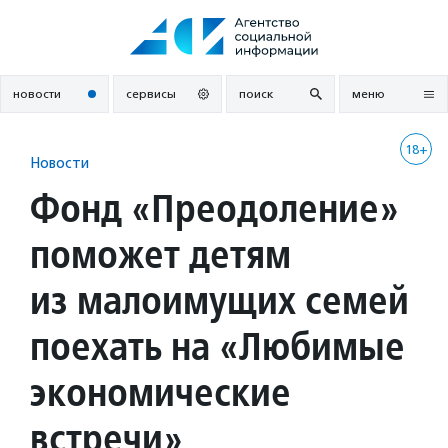
Перейти
к
содержанию
новости
сервисы
поиск
меню
18+
Новости
Фонд «Преодоление»
поможет детям
из малоимущих семей
поехать на «Любимые
экономические
встречи»