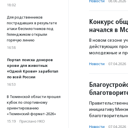
Новости
·
08.06.2026
18:02
Для родственников
Конкурс общ
пострадавших в результате
начался в М
атаки беспилотников под
Геленджиком открыли
В новом сезоне уч
горячую линию
действующих прое
16:58
молодежные и пр
Портал поиска доноров
Новости
·
07.04.2026
крови для животных
«Одной Крови» заработал
по всей России
Благоустрой
16:53
благотворит
В Тюменской области прошел
кубок по спортивному
Правительственн
ориентированию
инициативу Минэ
«Тюменский формат-2026»
благотворительно
15:19
·
Прислано НКО
Новости
·
07.04.2026