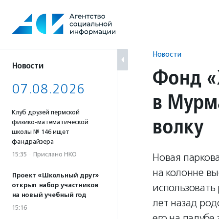
Перейти
к
содержанию
Новости
Новости
Фонд «
07.08.2026
в Мурм
Клуб друзей пермской
волку
физико-математической
школы № 146 ищет
фандрайзера
15:35
·
Прислано НКО
Новая паркова
на колонне вы
Проект «Школьный друг»
открыл набор участников
использовать
на новый учебный год
лет назад ро
15:16
его на палубе