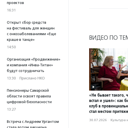
проектов
16:31
Открыт сбор средств
на фестиваль для женщин
с онкозаболеваниями «Еще
ВИДЕО ПО ТЕ
краше в танце»
14:50
Организация «Продвижение»
и компания «Инва-Титан»
будут сотрудничать
13:30
·
Прислано НКО
Пенсионеры Самарской
«Не бывает такого, 
области освоят правила
встал и ушел»: как 
цифровой безопасности
клуб в провинциаль
13:27
стал местом притяж
30.07.2026
·
Культура 
Встреча с Андреем Ургантом
стала лотом аукциона