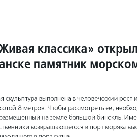
Живая классика» откры
анске памятник морско
я скульптура выполнена в человеческий рост 
сотой 8 метров. Чтобы рассмотреть ее, необх
 размещенный на земле большой бинокль. Име
дственники возвращающегося в порт моряка в
 заходящего в порт судна.