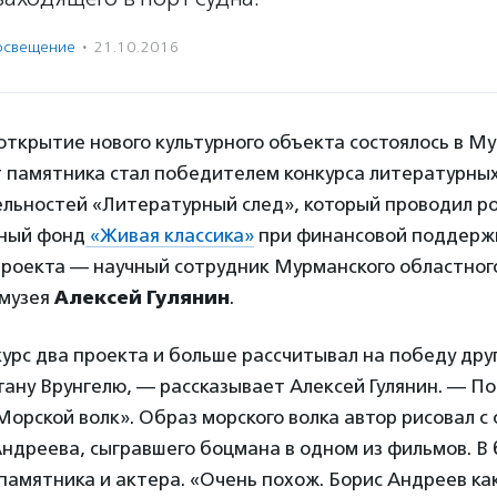
росвещение
·
21.10.2016
ткрытие нового культурного объекта состоялось в Му
т памятника стал победителем конкурса литературны
льностей «Литературный след», который проводил р
ный фонд
«Живая классика»
при финансовой поддержк
 проекта — научный сотрудник Мурманского областног
 музея
Алексей Гулянин
.
курс два проекта и больше рассчитывал на победу др
ану Врунгелю, — рассказывает Алексей Гулянин. — По
Морской волк». Образ морского волка автор рисовал с 
ндреева, сыгравшего боцмана в одном из фильмов. В
памятника и актера. «Очень похож. Борис Андреев как