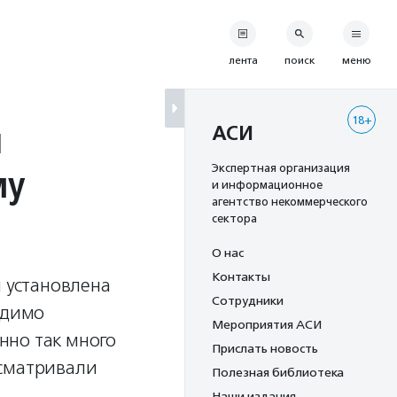
лента
поиск
меню
18+
л
АСИ
му
Экспертная организация
и информационное
агентство некоммерческого
сектора
О нас
Контакты
и установлена
Сотрудники
одимо
Мероприятия АСИ
нно так много
Прислать новость
ысматривали
Полезная библиотека
Наши издания