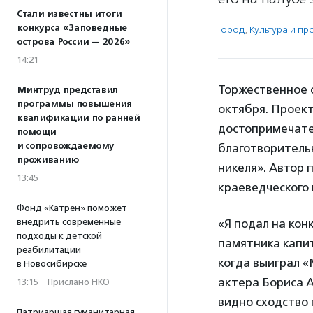
Стали известны итоги
конкурса «Заповедные
Город
,
Культура и п
острова России — 2026»
14:21
Торжественное о
Минтруд представил
программы повышения
октября. Проек
квалификации по ранней
достопримечате
помощи
и сопровождаемому
благотворитель
проживанию
никеля». Автор
13:45
краеведческого
Фонд «Катрен» поможет
внедрить современные
«Я подал на кон
подходы к детской
памятника капит
реабилитации
когда выиграл «
в Новосибирске
актера Бориса А
13:15
·
Прислано НКО
видно сходство 
Патриаршая гуманитарная