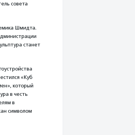
тель совета
демика Шмидта.
 администрации
кульптура станет
гоустройства
местился «Куб
мен», который
ура в честь
елям в
жан символом