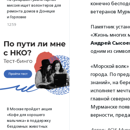
конечно беспод
миссия ищет волонтеров для
ветеранов Мурм
ремонта домов в Донецке
и Горловке
12:59
Памятник устан
«Жизнь многих м
Андрей Сысое
одним из символ
«Морской волк»
города. По пред
знаний», на бер
исполняет мечты
главной северно
Мурманске появ
В Москве пройдет акция
верности, преда
«Кофе для хорошего
мальчика» в поддержку
бездомных животных