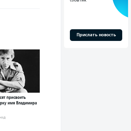
события.
Прислать новость
сят присвоить
арку имя Владимира
род