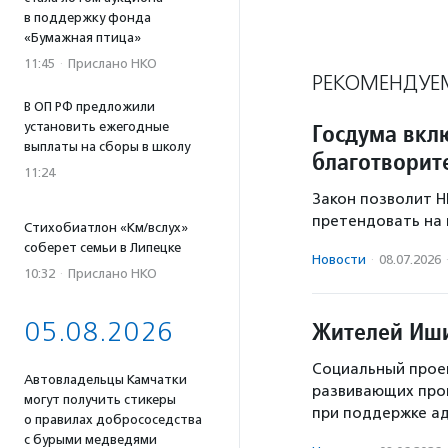
в поддержку фонда
«Бумажная птица»
11:45
·
Прислано НКО
РЕКОМЕНДУЕ
В ОП РФ предложили
Госдума вкл
установить ежегодные
выплаты на сборы в школу
благотворит
11:24
Закон позволит Н
претендовать на 
Стихобиатлон «Км/вслух»
соберет семьи в Липецке
Новости
·
08.07.2026
10:32
·
Прислано НКО
05.08.2026
Жителей Иши
Социальный прое
Автовладельцы Камчатки
развивающих прог
могут получить стикеры
при поддержке а
о правилах добрососедства
с бурыми медведями