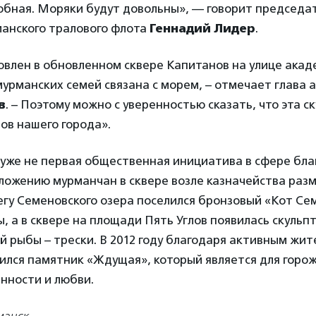
обная. Моряки будут довольны», — говорит председа
анского тралового флота
Геннадий Лидер
.
овлен в обновленном сквере Капитанов на улице ака
урманских семей связана с морем, – отмечает глава
в
. – Поэтому можно с уверенностью сказать, что эта с
ов нашего города».
 уже не первая общественная инициатива в сфере бла
ложению мурманчан в сквере возле казначейства раз
егу Семеновского озера поселился бронзовый «Кот Се
, а в сквере на площади Пять Углов появилась скульпт
й рыбы – трески. В 2012 году благодаря активным жит
ился памятник «Ждущая», который является для горо
нности и любви.