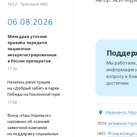
Автор: АСИ-Мур
10:52
·
Прислано НКО
06.08.2026
Минздрав уточнил
правила передачи
пациентам
Поддерж
незарегистрированных
в России препаратов
Мы работаем, 
17:30
информация и
вопросу в бла
Началась регистрация
достигнем
на «Добрый забег» в парке
Победы на Поклонной горе
17:00
Мурманск
,
Мур
Фонд «Наш Норильск»
напомнил об осенней
ТЕГИ:
активные гор
заявочной кампании
НКО:
Фонд конкурса
на поддержку социальных