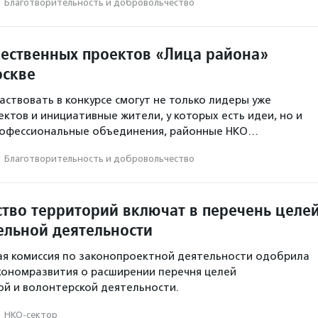
·
Благотвори­тель­ность и доброволь­чест­во
ественных проектов «Лица района»
оскве
аствовать в конкурсе смогут не только лидеры уже
ктов и инициативные жители, у которых есть идеи, но и
офессиональные объединения, районные НКО…
·
Благотвори­тель­ность и доброволь­чест­во
ство территорий включат в перечень целе
ельной деятельности
ая комиссия по законопроектной деятельности одобрила
кономразвития о расширении перечня целей
й и волонтерской деятельности.
·
НКО-сектор