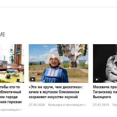
МЕ
чтобы кто-то
«Это же круче, чем дискотека»:
Москвичи про
библиотечный
зачем в якутском Олекминске
Таганскому п
ном городе
сохраняют искусство осуохай
Высоцкого
ения горожан
27.06.2026
·
Культура и просвещение
27.07.2016
·
Го
и просвещение