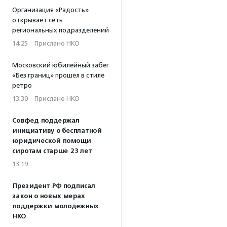
Организация «Радость»
открывает сеть
региональных подразделений
14:25
·
Прислано НКО
Московский юбилейный забег
«Без границ» прошел в стиле
ретро
13:30
·
Прислано НКО
Совфед поддержал
инициативу о бесплатной
юридической помощи
сиротам старше 23 лет
13:19
Президент РФ подписал
закон о новых мерах
поддержки молодежных
НКО