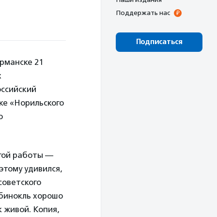
Поддержать нас
Подписаться
рманске 21
х
оссийский
е «Норильского
о
угой работы —
этому удивился,
советского
 бинокль хорошо
 живой. Копия,