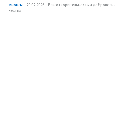
Анонсы
·
29.07.2026
·
Благотвори­тель­ность и доброволь­
чест­во