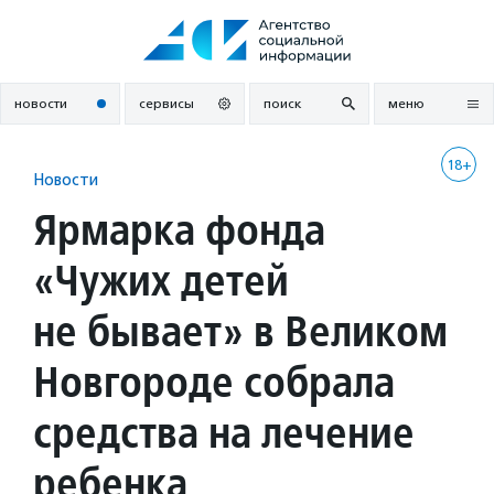
Перейти
к
содержанию
новости
сервисы
поиск
меню
18+
Новости
Ярмарка фонда
«Чужих детей
не бывает» в Великом
Новгороде собрала
средства на лечение
ребенка