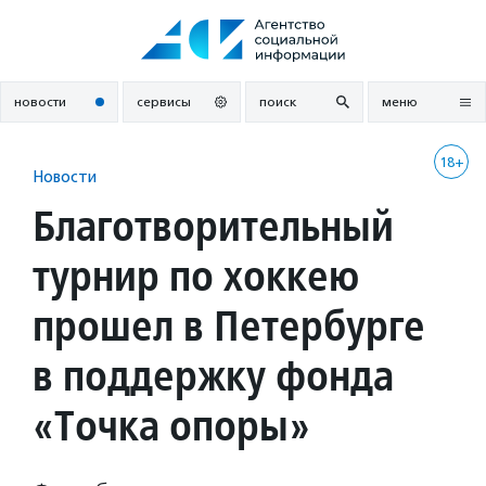
Перейти
к
содержанию
новости
сервисы
поиск
меню
18+
Новости
Благотворительный
турнир по хоккею
прошел в Петербурге
в поддержку фонда
«Точка опоры»