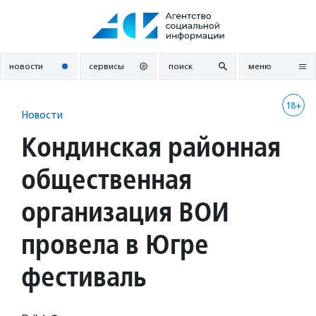
Перейти
к
содержанию
новости
сервисы
поиск
меню
18+
Новости
Кондинская районная
общественная
организация ВОИ
провела в Югре
фестиваль