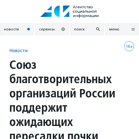
Перейти
к
содержанию
новости
сервисы
поиск
меню
18+
Новости
Союз
благотворительных
организаций России
поддержит
ожидающих
пересадки почки