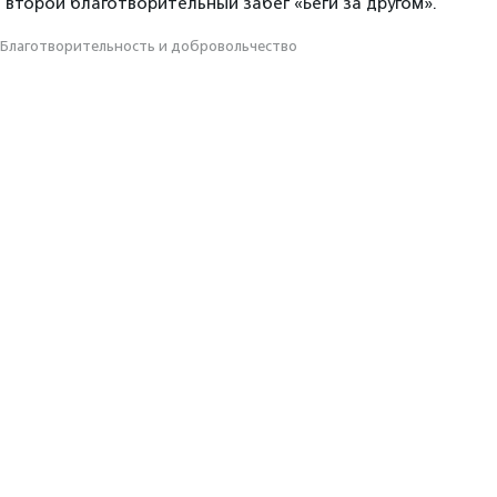
 второй благотворительный забег «Беги за другом».
Благотвори­тель­ность и доброволь­чест­во