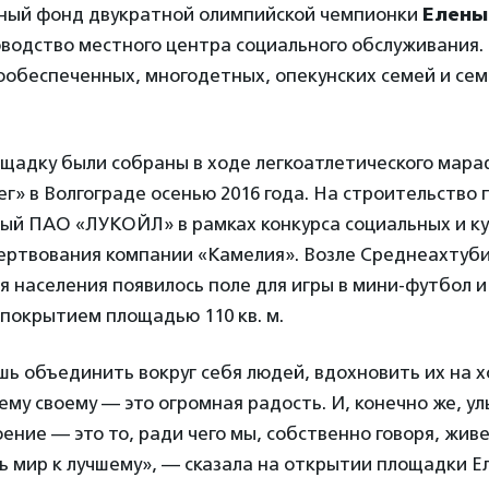
ный фонд двукратной олимпийской чемпионки
Елены
оводство местного центра социального обслуживания.
ообеспеченных, многодетных, опекунских семей и сем
ощадку были собраны в ходе легкоатлетического мар
г» в Волгограде осенью 2016 года. На строительство
ный ПАО «ЛУКОЙЛ» в рамках конкурса социальных и к
жертвования компании «Камелия». Возле Среднеахтуби
 населения появилось поле для игры в мини-футбол и
покрытием площадью 110 кв. м.
ь объединить вокруг себя людей, вдохновить их на 
му своему — это огромная радость. И, конечно же, у
ение — это то, ради чего мы, собственно говоря, жив
 мир к лучшему», — сказала на открытии площадки Е