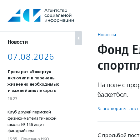
Перейти
к
содержанию
Новости
Новости
Фонд Е
07.08.2026
спортп
Препарат «Энхерту»
включили в перечень
На поле с пр
жизненно необходимых
и важнейших лекарств
баскетбол.
16:27
Благотвори­тель­ност
Клуб друзей пермской
физико-математической
школы № 146 ищет
фандрайзера
С просьбой пост
15:35
·
Прислано НКО