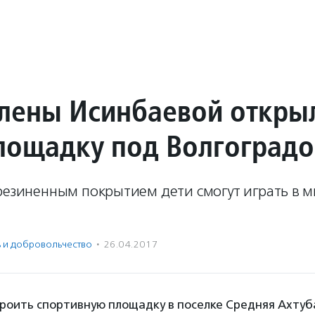
лены Исинбаевой откры
лощадку под Волгоград
орезиненным покрытием дети смогут играть в 
ь и доброволь­чест­во
·
26.04.2017
роить спортивную площадку в поселке Средняя Ахтуб