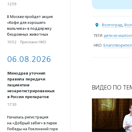
12:59
В Москве пройдет акция
«Кофе для хорошего
Волгоград
,
Вол
мальчика» в поддержку
бездомных животных
ТЕГИ:
дети из мало
10:52
·
Прислано НКО
НКО:
Благотворите
06.08.2026
Минздрав уточнил
правила передачи
пациентам
ВИДЕО ПО ТЕ
незарегистрированных
в России препаратов
17:30
Началась регистрация
на «Добрый забег» в парке
Победы на Поклонной горе