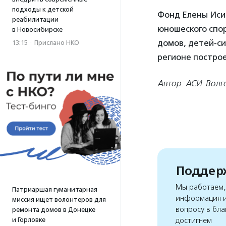
подходы к детской
Фонд Елены Исин
реабилитации
юношеского спо
в Новосибирске
домов, детей-си
13:15
·
Прислано НКО
регионе постро
Автор: АСИ-Волг
Поддерж
Мы работаем, 
Патриаршая гуманитарная
информация и
миссия ищет волонтеров для
вопросу в бла
ремонта домов в Донецке
и Горловке
достигнем