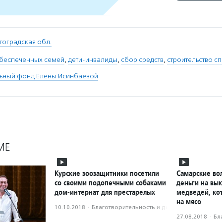
гоградская обл.
обеспеченных семей
,
дети-инвалиды
,
сбор средств
,
строительство с
льный фонд Елены Исинбаевой
МЕ
Курские зоозащитники посетили
Самарские во
со своими подопечными собаками
деньги на вык
дом-интернат для престарелых
медведей, ко
на мясо
10.10.2018
·
Благотвори­тель­ность и доброволь­чест­во
27.08.2018
·
Бл