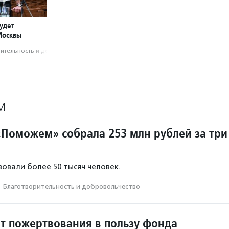
удет
Москвы
­тель­ность и доброволь­чест­во
М
Поможем» собрала 253 млн рублей за три
овали более 50 тысяч человек.
·
Благотвори­тель­ность и доброволь­чест­во
ит пожертвования в пользу фонда