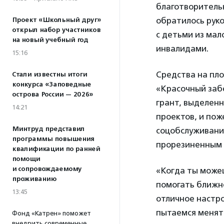
благотворитель
обратилось рук
Проект «Школьный друг»
открыл набор участников
с детьми из мал
на новый учебный год
инвалидами.
15:16
Средства на пл
Стали известны итоги
конкурса «Заповедные
«Красочный забе
острова России — 2026»
грант, выделен
14:21
проектов, и по
Минтруд представил
соцобслуживания
программы повышения
прорезиненным 
квалификации по ранней
помощи
и сопровождаемому
«Когда ты можеш
проживанию
помогать ближне
13:45
отличное настро
пытаемся менять
Фонд «Катрен» поможет
внедрить современные