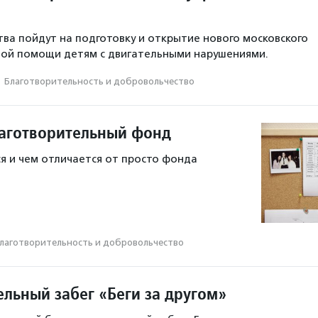
ва пойдут на подготовку и открытие нового московского
ной помощи детям с двигательными нарушениями.
·
Благотвори­тель­ность и доброволь­чест­во
лаготворительный фонд
я и чем отличается от просто фонда
лаготвори­тель­ность и доброволь­чест­во
ельный забег «Беги за другом»