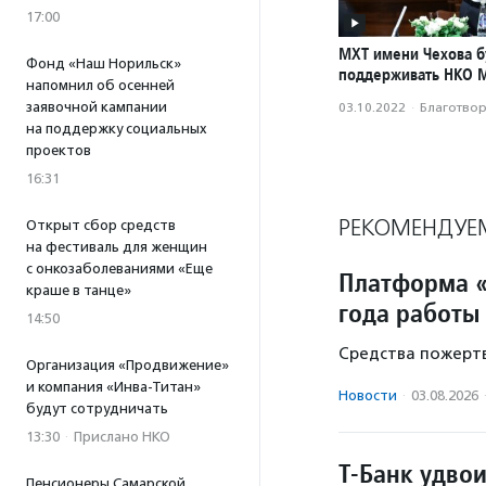
17:00
МХТ имени Чехова б
Фонд «Наш Норильск»
поддерживать НКО 
напомнил об осенней
заявочной кампании
03.10.2022
·
Благотвори
на поддержку социальных
проектов
16:31
РЕКОМЕНДУЕ
Открыт сбор средств
на фестиваль для женщин
с онкозаболеваниями «Еще
Платформа «
краше в танце»
года работы
14:50
Средства пожертв
Организация «Продвижение»
и компания «Инва-Титан»
Новости
·
03.08.2026
будут сотрудничать
13:30
·
Прислано НКО
Т-Банк удво
Пенсионеры Самарской