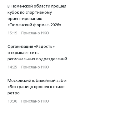
В Тюменской области прошел
кубок по спортивному
ориентированию
«Тюменский формат-2026»
15:19
·
Прислано НКО
Организация «Радость»
открывает сеть
региональных подразделений
14:25
·
Прислано НКО
Московский юбилейный забег
«Без границ» прошел в стиле
ретро
13:30
·
Прислано НКО
Совфед поддержал
инициативу о бесплатной
юридической помощи
сиротам старше 23 лет