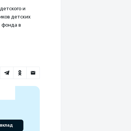
детского и
иков детских
и фонда в
 вклад