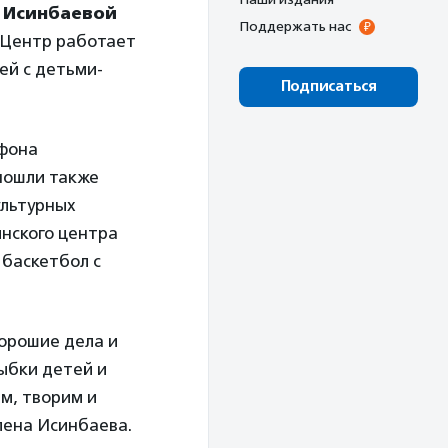
 Исинбаевой
Поддержать нас
 Центр работает
ей с детьми-
Подписаться
афона
 пошли также
ультурных
нского центра
 баскетбол с
хорошие дела и
лыбки детей и
ем, творим и
лена Исинбаева.