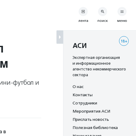
лента
поиск
меню
18+
л
АСИ
ом
Экспертная организация
и информационное
агентство некоммерческого
сектора
мини-футбол и
О нас
Контакты
Сотрудники
Мероприятия АСИ
Прислать новость
Полезная библиотека
а в
Наши издания