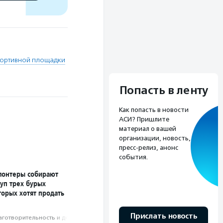
портивной площадки
Попасть в ленту
Как попасть в новости
АСИ? Пришлите
материал о вашей
организации, новость,
пресс-релиз, анонс
события.
лонтеры собирают
уп трех бурых
торых хотят продать
Прислать новость
аготвори­тель­ность и доброволь­чест­во