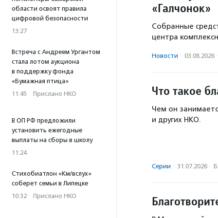
«Галчонок»
области освоят правила
цифровой безопасности
Собранные средст
13:27
центра комплекс
Встреча с Андреем Ургантом
Новости
·
03.08.2026
стала лотом аукциона
в поддержку фонда
«Бумажная птица»
Что такое б
11:45
·
Прислано НКО
Чем он занимаетс
и других НКО.
В ОП РФ предложили
установить ежегодные
выплаты на сборы в школу
11:24
Серии
·
31.07.2026
·
Б
Стихобиатлон «Км/вслух»
соберет семьи в Липецке
10:32
·
Прислано НКО
Благотворит