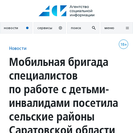
Перейти
к
содержанию
новости
сервисы
поиск
меню
18+
Новости
Мобильная бригада
специалистов
по работе с детьми-
инвалидами посетила
сельские районы
Саратовской области