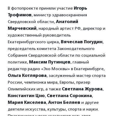
В фотопроекте приняли участие
Игорь
Трофимов
, министр здравоохранения
Свердловской области,
Анатолий
Марчевский
, народный артист РФ, директор и
художественный руководитель
Екатеринбургского цирка,
Вячеслав Погудин
,
председатель комитета Законодательного
Собрания Свердловской области по социальной
политике,
Максим Путинцев
, главный
редактор радио «Эхо Москвы» в Екатеринбурге,
Ольга Котлярова
, заслуженный мастер спорта
России, чемпионка мира, Европы, призер
Олимпийских игр, а также
Светлана Журова
,
Константин Цзю
,
Светлана Сорокина
,
Мария Киселева
,
Антон Беляев
и другие
деятели искусства, культуры, спорта и науки.
Практически у всех участников есть своя