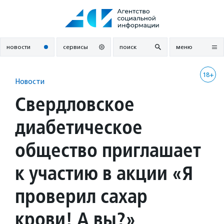
Перейти
к
содержанию
новости
сервисы
поиск
меню
18+
Новости
Свердловское
диабетическое
общество приглашает
к участию в акции «Я
проверил сахар
крови! А вы?»