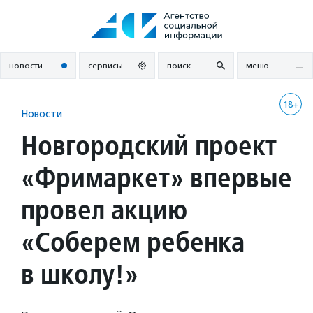
Перейти
к
содержанию
новости
сервисы
поиск
меню
18+
Новости
Новгородский проект
«Фримаркет» впервые
провел акцию
«Соберем ребенка
в школу!»