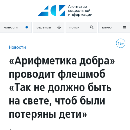
Перейти
к
содержанию
новости
сервисы
поиск
меню
18+
Новости
«Арифметика добра»
проводит флешмоб
«Так не должно быть
на свете, чтоб были
потеряны дети»