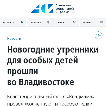
Перейти
к
содержанию
новости
сервисы
поиск
меню
18+
Новости
Новогодние утренники
для особых детей
прошли
во Владивостоке
Благотворительный фонд «Владмама»
провел «солнечную» и «особую» елки.