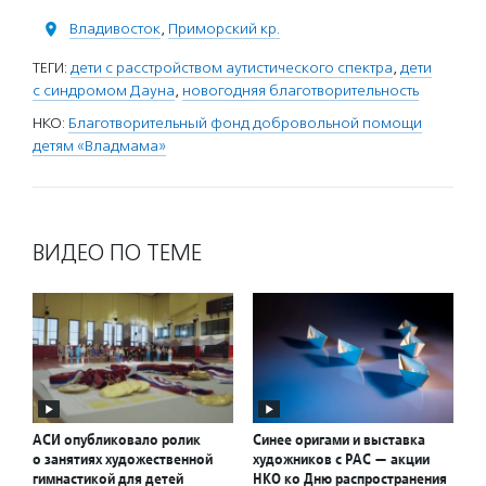
Владивосток
,
Приморский кр.
ТЕГИ:
дети с расстройством аутистического спектра
,
дети
с синдромом Дауна
,
новогодняя благотворительность
НКО:
Благотворительный фонд добровольной помощи
детям «Владмама»
ВИДЕО ПО ТЕМЕ
АСИ опубликовало ролик
Синее оригами и выставка
о занятиях художественной
художников с РАС — акции
гимнастикой для детей
НКО ко Дню распространения