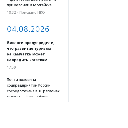
при колонии в Можайске
10:32
·
Прислано НКО
04.08.2026
Биологи предупредили,
что развитие туризма
на Камчатке может
навредить косаткам
17:59
Почти половина
соцпредприятий России
сосредоточена в 10 регионах
страны — фонд «Наше
будущее»
17:46
Принимаются заявки
на конкурс эссе