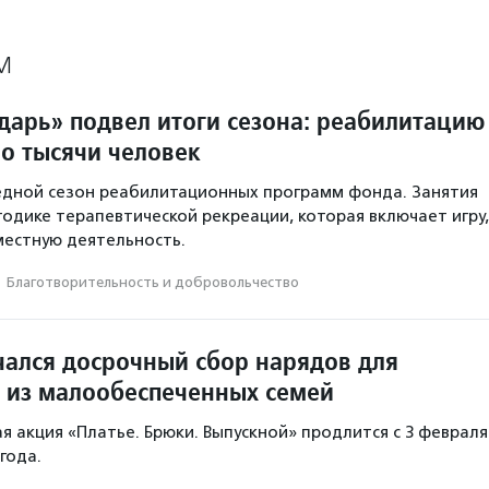
М
арь» подвел итоги сезона: реабилитацию
о тысячи человек
едной сезон реабилитационных программ фонда. Занятия
одике терапевтической рекреации, которая включает игру,
местную деятельность.
·
Благотвори­тель­ность и доброволь­чест­во
чался досрочный сбор нарядов для
 из малообеспеченных семей
я акция «Платье. Брюки. Выпускной» продлится с 3 февраля
 года.