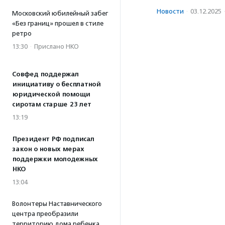
Новости
·
03.12.2025
Московский юбилейный забег
«Без границ» прошел в стиле
ретро
13:30
·
Прислано НКО
Совфед поддержал
инициативу о бесплатной
юридической помощи
сиротам старше 23 лет
13:19
Президент РФ подписал
закон о новых мерах
поддержки молодежных
НКО
13:04
Волонтеры Наставнического
центра преобразили
территорию дома ребенка