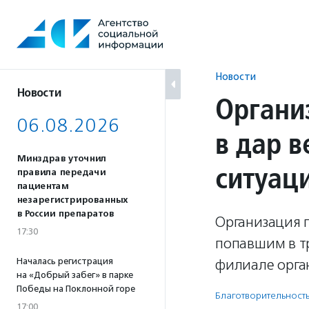
Перейти
к
содержанию
Новости
Новости
Органи
06.08.2026
в дар 
Минздрав уточнил
ситуац
правила передачи
пациентам
незарегистрированных
в России препаратов
Организация 
17:30
попавшим в т
Началась регистрация
филиале орга
на «Добрый забег» в парке
Победы на Поклонной горе
Благотвори­тель­ност
17:00