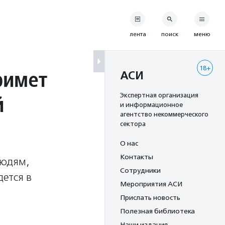
лента
поиск
меню
18+
римет
АСИ
й
Экспертная организация
и информационное
агентство некоммерческого
сектора
О нас
Контакты
людям,
Сотрудники
ется в
Мероприятия АСИ
Прислать новость
Полезная библиотека
Наши издания