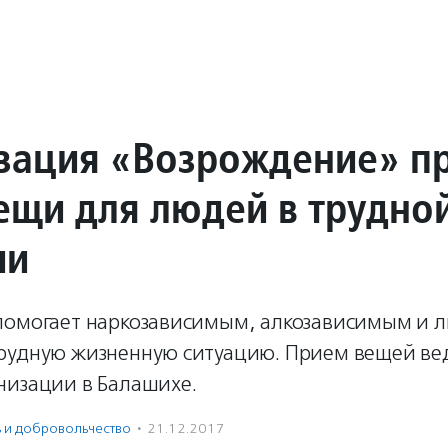
зация «Возрождение» п
вещи для людей в трудно
ии
помогает наркозависимым, алкозависимым и 
рудную жизненную ситуацию. Прием вещей вед
низации в Балашихе.
ь и доброволь­чест­во
·
21.12.2017