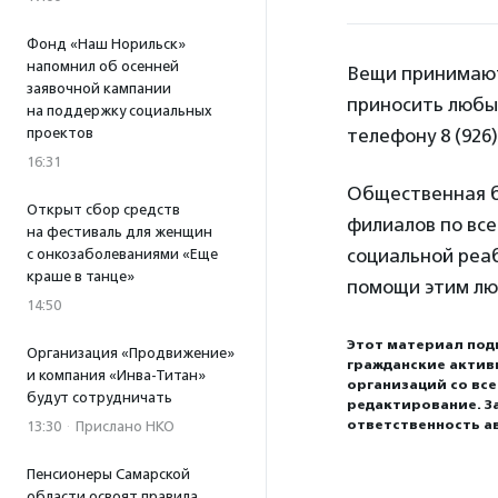
Фонд «Наш Норильск»
напомнил об осенней
Вещи принимаютс
заявочной кампании
приносить любы
на поддержку социальных
проектов
телефону 8 (926)
16:31
Общественная б
Открыт сбор средств
филиалов по все
на фестиваль для женщин
социальной реа
с онкозаболеваниями «Еще
краше в танце»
помощи этим лю
14:50
Этот материал под
Организация «Продвижение»
гражданские актив
и компания «Инва-Титан»
организаций со вс
будут сотрудничать
редактирование. З
ответственность а
13:30
·
Прислано НКО
Пенсионеры Самарской
области освоят правила