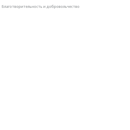
·
Благотвори­тель­ность и доброволь­чест­во