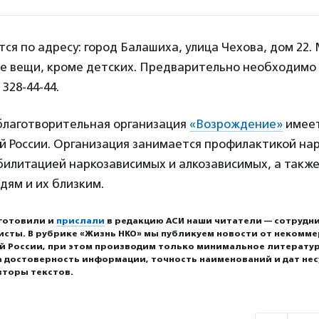
я по адресу: город Балашиха, улица Чехова, дом 22
е вещи, кроме детских. Предварительно необходимо 
 328-44-44.
лаготворительная организация
«Возрождение»
имеет
й России. Организация занимается профилактикой на
билитацией наркозависимых и алкозависимых, а такж
дям и их близким.
готовили и
прислали
в редакцию АСИ наши читатели — сотрудни
исты. В рубрике «Жизнь НКО» мы публикуем новости от некомм
ей России, при этом производим только минимальное литерату
а достоверность информации, точность наименований и дат нес
вторы текстов.