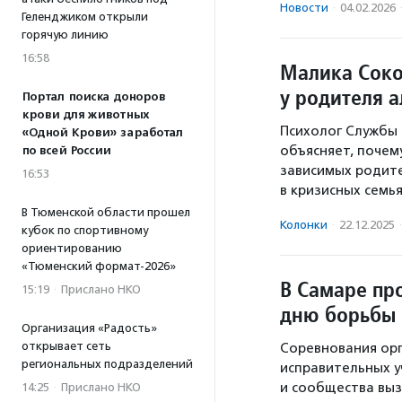
Новости
·
04.02.2026
Геленджиком открыли
горячую линию
16:58
Малика Сокол
у родителя 
Портал поиска доноров
крови для животных
Психолог Службы
«Одной Крови» заработал
объясняет, почем
по всей России
зависимых родите
16:53
в кризисных семь
В Тюменской области прошел
Колонки
·
22.12.2025
·
кубок по спортивному
ориентированию
«Тюменский формат-2026»
В Самаре пр
15:19
·
Прислано НКО
дню борьбы
Организация «Радость»
открывает сеть
Соревнования орг
региональных подразделений
исправительных 
и сообщества вы
14:25
·
Прислано НКО