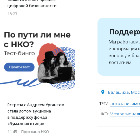
цифровой безопасности
13:27
Поддерж
Мы работаем, 
информация и
вопросу в бла
достигнем
Балашиха
,
Мос
ТЕГИ:
алкозависимо
Встреча с Андреем Ургантом
стала лотом аукциона
НКО:
Межрегиональ
в поддержку фонда
«Бумажная птица»
11:45
·
Прислано НКО