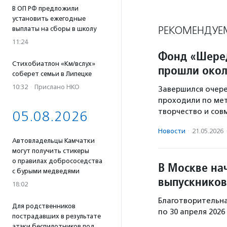
В ОП РФ предложили
установить ежегодные
РЕКОМЕНДУЕ
выплаты на сборы в школу
11:24
Фонд «Шеред
Стихобиатлон «Км/вслух»
прошли окол
соберет семьи в Липецке
10:32
·
Прислано НКО
Завершился очер
проходили по мет
творчество и сов
05.08.2026
Новости
·
21.05.2026
Автовладельцы Камчатки
могут получить стикеры
о правилах добрососедства
В Москве на
с бурыми медведями
выпускников
18:02
Благотворительна
Для родственников
по 30 апреля 2026
пострадавших в результате
атаки беспилотников под