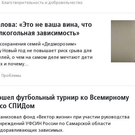
·
Благотвори­тель­ность и доброволь­чест­во
ова: «Это не ваша вина, что
алкогольная зависимость»
 сохранения семей «Дедморозим»
у Новый год не повышает риск срыва для
лей, о чем на самом деле мечтают дети
ях и почему…
Проблемы
ошел футбольный турнир ко Всемирному
 со СПИДом
анизовал фонд «Вектор жизни» при участии руководства
учреждений УФСИН России по Самарской области
здоравливающих зависимых.