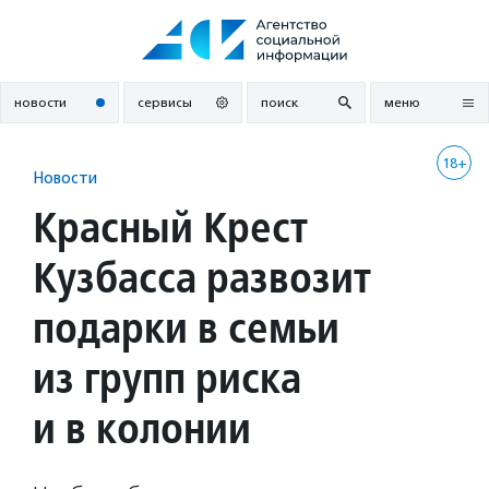
Перейти
к
содержанию
новости
сервисы
поиск
меню
18+
Новости
Красный Крест
Кузбасса развозит
подарки в семьи
из групп риска
и в колонии