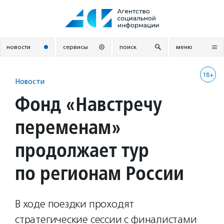
Перейти
к
содержанию
новости
сервисы
поиск
меню
18+
Новости
Фонд «Навстречу
переменам»
продолжает тур
по регионам России
В ходе поездки проходят
стратегические сессии с финалистами