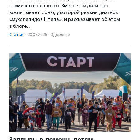
совмещать непросто. Вместе с мужем она
воспитывает Соню, у которой редкий диагноз
«муколипидоз II типа», и рассказывает об этом
в блоге…
Статьи
·
20.07.2026
·
Здоровье
Заплывы в помощь детям,