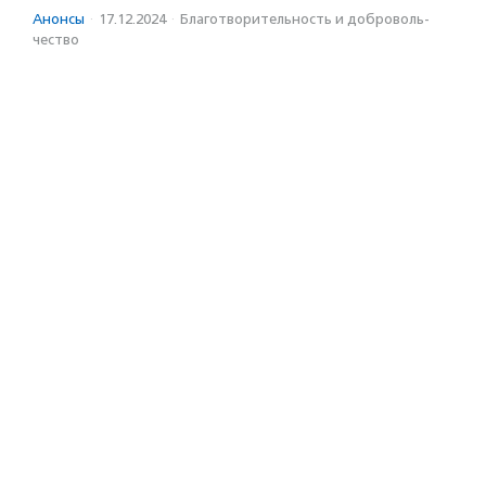
Анонсы
·
17.12.2024
·
Благотвори­тель­ность и доброволь­
чест­во