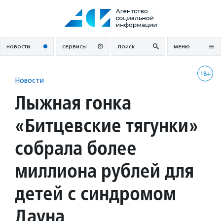
Перейти
к
содержанию
новости
сервисы
поиск
меню
18+
Новости
Лыжная гонка
«Битцевские тягунки»
собрала более
миллиона рублей для
детей с синдромом
Дауна