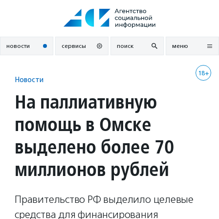
Перейти
к
содержанию
новости
сервисы
поиск
меню
18+
Новости
На паллиативную
помощь в Омске
выделено более 70
миллионов рублей
Правительство РФ выделило целевые
средства для финансирования