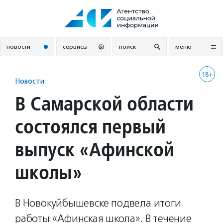
Перейти
к
содержанию
новости
сервисы
поиск
меню
18+
Новости
В Самарской области
состоялся первый
выпуск «Афинской
школы»
В Новокуйбышевске подвела итоги
работы «Афинская школа». В течение