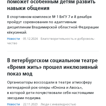
поможет особенным детям развить
навыки общения
В спортивном комплексе № 1 ВлГУ 7 и 8 декабря
пройдут соревнования по адаптивным
дисциплинам Владимирской областной Федерации
кёкусинкай.
Новости
·
05.12.2024
·
Благотвори­тель­ность и доброволь­
чест­во
В петербургском социальном театре
«Время жить» прошел инклюзивный
показ мод
Организаторы воссоздали в театре атмосферу
легендарной рок-оперы «Юнона и Авось»,
в которой дети почувствовали себя настоящими
звездами подиума.
Новости
·
22.11.2023
·
Люди с инвалидностью