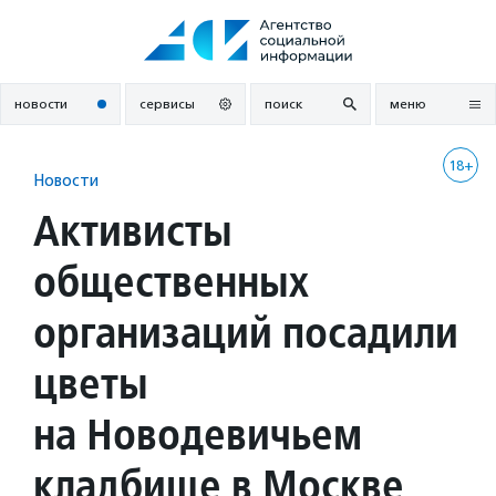
Перейти
к
содержанию
новости
сервисы
поиск
меню
18+
Новости
Активисты
общественных
организаций посадили
цветы
на Новодевичьем
кладбище в Москве