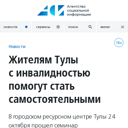
Перейти
к
содержанию
новости
сервисы
поиск
меню
18+
Новости
Жителям Тулы
с инвалидностью
помогут стать
самостоятельными
В городском ресурсном центре Тулы 24
октября прошел семинар