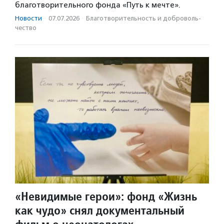
благотворительного фонда «Путь к мечте».
Новости
·
07.07.2026
·
Благотвори­тель­ность и доброволь­
чест­во
«Невидимые герои»: фонд «Жизнь
как чудо» снял документальный