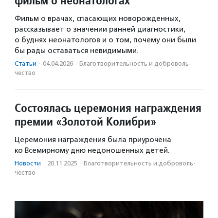
фильм о неонатологах
Фильм о врачах, спасающих новорожденных,
рассказывает о значении ранней диагностики,
о буднях неонатологов и о том, почему они были
бы рады оставаться невидимыми.
Статьи
·
04.04.2026
·
Благотвори­тель­ность и доброволь­
чест­во
Состоялась церемония награждения
премии «Золотой Колибри»
Церемония награждения была приурочена
ко Всемирному дню недоношенных детей.
Новости
·
20.11.2025
·
Благотвори­тель­ность и доброволь­
чест­во