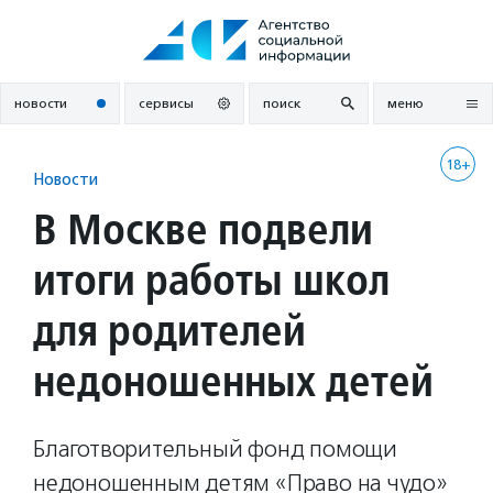
Перейти
к
содержанию
новости
сервисы
поиск
меню
18+
Новости
В Москве подвели
итоги работы школ
для родителей
недоношенных детей
Благотворительный фонд помощи
недоношенным детям «Право на чудо»