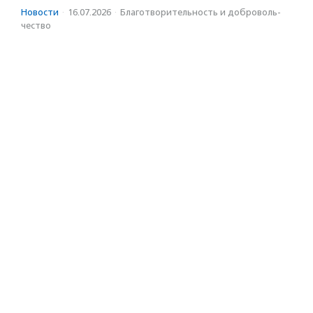
Новости
·
16.07.2026
·
Благотвори­тель­ность и доброволь­
чест­во