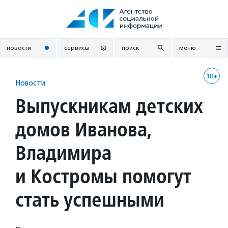
Перейти
к
содержанию
новости
сервисы
поиск
меню
18+
Новости
Выпускникам детских
домов Иванова,
Владимира
и Костромы помогут
стать успешными