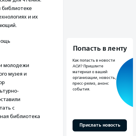
й библиотеке
хнологиях и их
лающий.
мощь
Попасть в ленту
Как попасть в новости
 и молодежи
АСИ? Пришлите
материал о вашей
го музея и
организации, новость,
ор
пресс-релиз, анонс
события.
ьтурно-
оставили
тать с
чная библиотека
Прислать новость