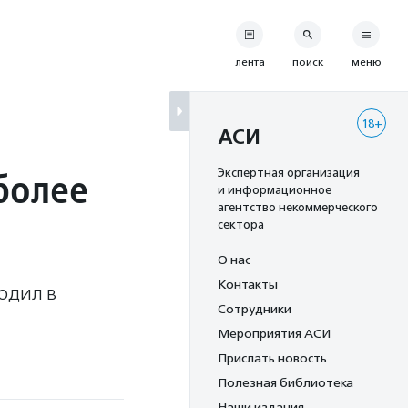
лента
поиск
меню
18+
АСИ
более
Экспертная организация
и информационное
агентство некоммерческого
сектора
О нас
Контакты
одил в
Сотрудники
Мероприятия АСИ
Прислать новость
Полезная библиотека
Наши издания