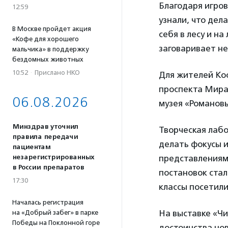
Благодаря игров
12:59
узнали, что дел
В Москве пройдет акция
себя в лесу и на
«Кофе для хорошего
заговаривает н
мальчика» в поддержку
бездомных животных
10:52
·
Прислано НКО
Для жителей Кос
проспекта Мира,
06.08.2026
музея «Романовы
Минздрав уточнил
Творческая лаб
правила передачи
делать фокусы и
пациентам
незарегистрированных
представлениям
в России препаратов
постановок стал
17:30
классы посетили
Началась регистрация
На выставке «Ч
на «Добрый забег» в парке
Победы на Поклонной горе
достоинства нов