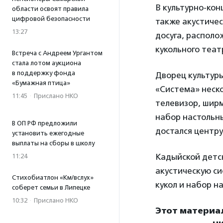
В культурно-кон
области освоят правила
цифровой безопасности
также акустичес
13:27
досуга, располо
кукольного теат
Встреча с Андреем Ургантом
стала лотом аукциона
в поддержку фонда
Дворец культуры
«Бумажная птица»
«Система» неск
11:45
·
Прислано НКО
телевизор, ширм
набор настольны
В ОП РФ предложили
достался центру 
установить ежегодные
выплаты на сборы в школу
Кадыйской детс
11:24
акустическую си
Стихобиатлон «Км/вслух»
кукол и набор н
соберет семьи в Липецке
10:32
·
Прислано НКО
Этот материа