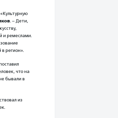
 «Культурную
иков
. – Дети,
кусству,
й и ремеслами.
азование
в регион».
 поставил
ловек, что на
не бывали в
ствовал из
ек.