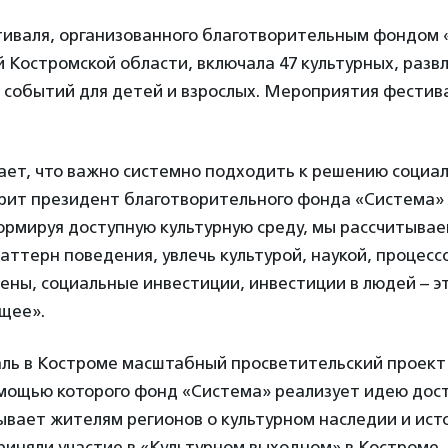
иваля, организованного благотворительным фондом 
Костромской области, включала 47 культурных, разв
 событий для детей и взрослых. Мероприятия фестив
ает, что важно системно подходить к решению социа
ворит президент благотворительного фонда «Система»
Формируя доступную культурную среду, мы рассчитыва
ттерн поведения, увлечь культурой, наукой, процесс
ены, социальные инвестиции, инвестиции в людей – э
щее».
ль в Костроме масштабный просветительский проект
омощью которого фонд «Система» реализует идею дос
ывает жителям регионов о культурном наследии и ист
риняли участие в «Культурном выходном» в Костроме.