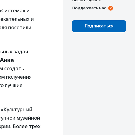
Поддержать нас
«Система» и
лекательных и
Подписаться
аля посетили
льных задач
Анна
ем создать
ом получения
то лучшие
 «Культурный
тупной музейной
ории. Более трех