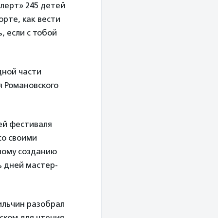
лерт» 245 детей
орте, как вести
, если с тобой
дной части
я Романовского
ей фестиваля
со своими
ному созданию
ь дней мастер-
ильчин разобрал
ском для чтения.