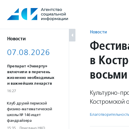
Перейти
к
содержанию
Новости
Новости
Фестив
07.08.2026
в Кост
Препарат «Энхерту»
восьми
включили в перечень
жизненно необходимых
и важнейших лекарств
16:27
Культурно-про
Костромской о
Клуб друзей пермской
физико-математической
Благотвори­тель­ност
школы № 146 ищет
фандрайзера
15:35
·
Прислано НКО