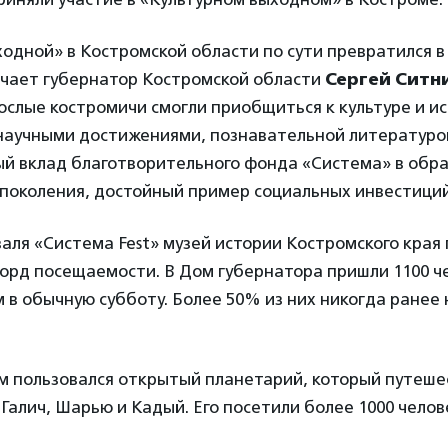
одной» в Костромской области по сути превратился в
ечает губернатор Костромской области
Сергей Ситн
ослые костромичи смогли приобщиться к культуре и ис
 научными достижениями, познавательной литературо
ый вклад благотворительного фонда «Система» в обр
поколения, достойный пример социальных инвестиций 
аля «Система Fest» музей истории Костромского края
рд посещаемости. В Дом губернатора пришли 1100 че
 в обычную субботу. Более 50% из них никогда ранее 
м пользовался открытый планетарий, который путеше
 Галич, Шарью и Кадый. Его посетили более 1000 челов