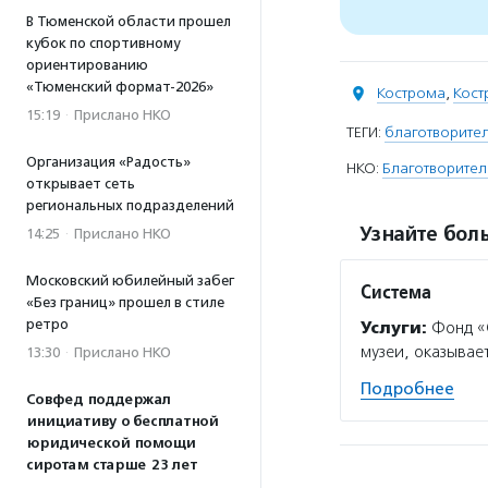
В Тюменской области прошел
кубок по спортивному
ориентированию
«Тюменский формат-2026»
Кострома
,
Кост
15:19
·
Прислано НКО
ТЕГИ:
благотворите
Организация «Радость»
НКО:
Благотворите
открывает сеть
региональных подразделений
Узнайте боль
14:25
·
Прислано НКО
Московский юбилейный забег
Система
«Без границ» прошел в стиле
ретро
Услуги:
Фонд «
музеи, оказывае
13:30
·
Прислано НКО
Подробнее
Совфед поддержал
инициативу о бесплатной
юридической помощи
сиротам старше 23 лет