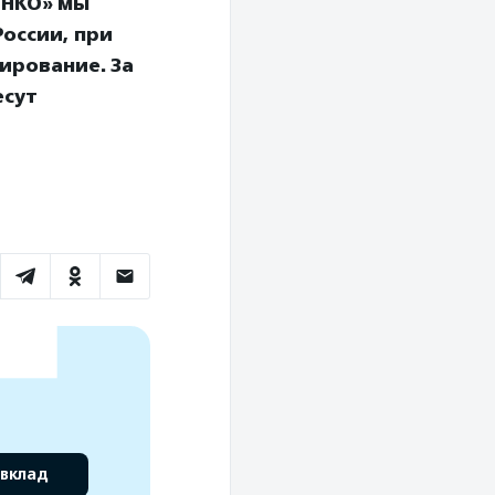
 НКО» мы
оссии, при
ирование. За
есут
 вклад