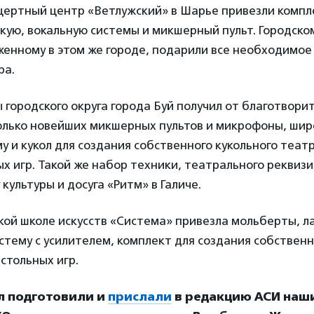
цертный центр «Ветлужский» в Шарье привезли компле
кую, вокальную системы и микшерный пульт. Городско
женному в этом же городе, подарили все необходимое
ра.
 городского округа города Буй получил от благотвор
олько новейших микшерных пультов и микрофоны, ши
у и кукол для создания собственного кукольного театр
х игр. Такой же набор техники, театрального реквизи
культуры и досуга «Ритм» в Галиче.
кой школе искусств «Система» привезла мольберты, л
стему с усилителем, комплект для создания собствен
астольных игр.
л подготовили и
прислали
в редакцию АСИ наш