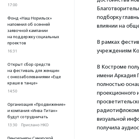
17:00
Благотворитель
подборку главн
Фонд «Наш Норильск»
напомнил об осенней
влиянии на общ
заявочной кампании
на поддержку социальных
В рамках фести
проектов
учреждениям Ко
16:31
Открыт сбор средств
В Костроме пол
на фестиваль для женщин
имени Аркадия Г
с онкозаболеваниями «Еще
краше в танце»
полностью осна
14:50
проекционного и
просветительск
Организация «Продвижение»
радиотифлокомм
и компания «Инва-Титан»
будут сотрудничать
визуальной инф
13:30
·
Прислано НКО
получила аудиос
Пенсионеры Самарской