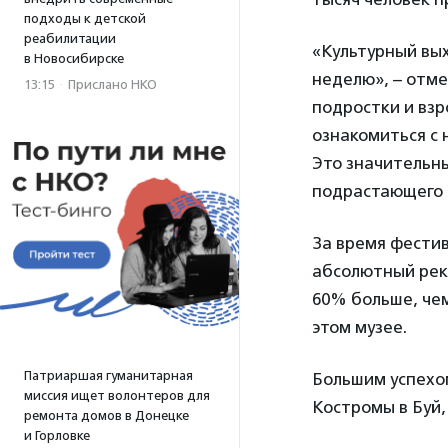
подходы к детской
реабилитации
«Культурный вых
в Новосибирске
неделю», – отм
13:15
·
Прислано НКО
подростки и взр
ознакомиться с
Это значительн
подрастающего 
За время фестив
абсолютный реко
60% больше, чем
этом музее.
Патриаршая гуманитарная
Большим успехо
миссия ищет волонтеров для
Костромы в Буй,
ремонта домов в Донецке
и Горловке