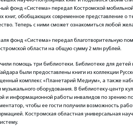
ный фонд «Система» передал Костромской мобильно
ых книг, обобщающих современное представление о те
ество. Теперь с ними сможет ознакомиться любой же
валя фонд «Система» передал благотворительную по
стромской области на общую сумму 2 млн рублей.
учили помощь три библиотеки. Библиотеке для детей
айдара были предоставлены книги из коллекции Русско
щенный комплекс «Планетарий Медиум», а также наб
 музыкального оборудования. В библиотеку-центр кул
ой и информационной работы инвалидов по зрению п
ентатор, чтобы ее гости получили возможность рабо
ормацией. Костромская областная универсальная нау
истему.