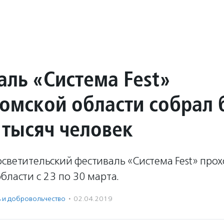
аль «Система Fest»
ромской области собрал 
 тысяч человек
светительский фестиваль «Система Fest» прох
бласти с 23 по 30 марта.
ь и доброволь­чест­во
·
02.04.2019