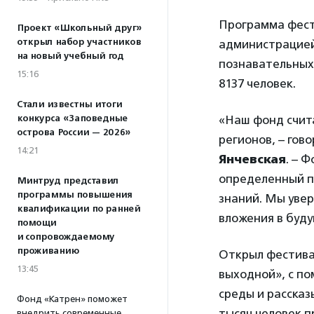
Программа фест
Проект «Школьный друг»
открыл набор участников
администрацией 
на новый учебный год
познавательных
15:16
8137 человек.
Стали известны итоги
конкурса «Заповедные
«Наш фонд счит
острова России — 2026»
регионов, – го
14:21
Янчевская
. – 
определенный па
Минтруд представил
программы повышения
знаний. Мы увер
квалификации по ранней
вложения в буду
помощи
и сопровождаемому
проживанию
Открыл фестива
13:45
выходной», с п
среды и рассказ
Фонд «Катрен» поможет
тысяч человек п
внедрить современные