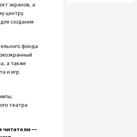
кт экранов, а
му центру
 для создания
ительного фонда
рокоэкранный
а, а также
та и игр
ампы,
ного театра
и читатели —