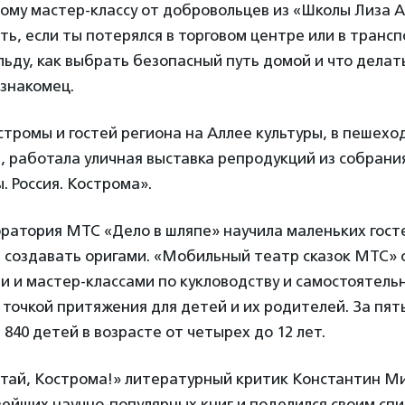
ому мастер-классу от добровольцев из «Школы Лиза А
ать, если ты потерялся в торговом центре или в трансп
 льду, как выбрать безопасный путь домой и что делать
езнакомец.
тромы и гостей региона на Аллее культуры, в пешехо
 работала уличная выставка репродукций из собрани
. Россия. Кострома».
оратория МТС «Дело в шляпе» научила маленьких гост
 создавать оригами. «Мобильный театр сказок МТС» 
и и мастер-классами по кукловодству и самостоятель
 точкой притяжения для детей и их родителей. За пят
 840 детей в возрасте от четырех до 12 лет.
итай, Кострома!» литературный критик Константин М
ейших научно-популярных книг и поделился своим спи